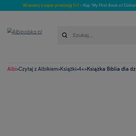
Wracamy z super promocją 1+1
– Kup 'My First Book of Colour
Albi
Czytaj z Albikiem
Książki
4+
Książka Biblia dla dz
>
>
>
>