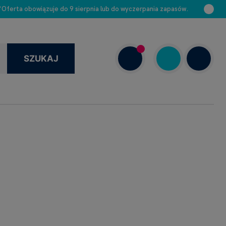
 *Oferta obowiązuje do 9 sierpnia lub do wyczerpania zapasów.
SZUKAJ
+48 663 888 313
Dziś: 8.00–16.00