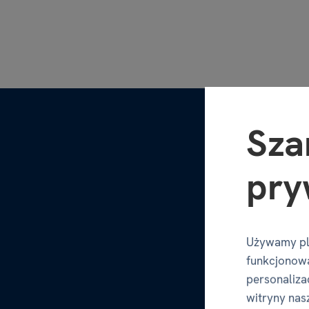
Sza
pry
Używamy pl
funkcjonowa
personalizac
witryny nas