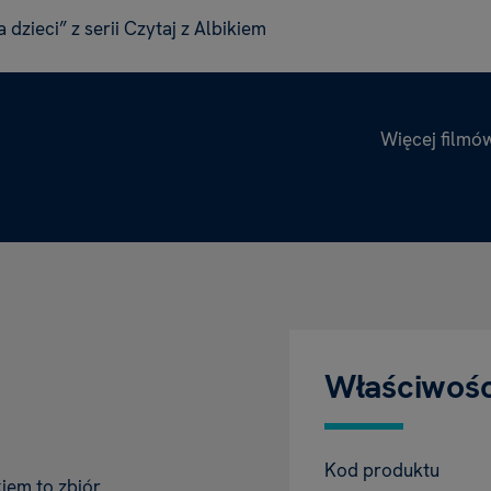
 dzieci” z serii Czytaj z Albikiem
Więcej filmó
Właściwośc
Kod produktu
kiem to zbiór