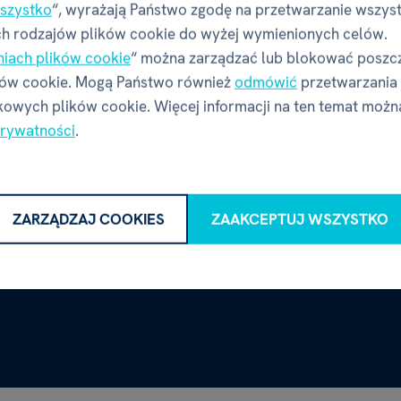
szystko
“, wyrażają Państwo zgodę na przetwarzanie wszys
h rodzajów plików cookie do wyżej wymienionych celów.
niach plików cookie
“ można zarządzać lub blokować poszc
ków cookie. Mogą Państwo również
odmówić
przetwarzania
owych plików cookie. Więcej informacji na ten temat możn
prywatności
.
ZARZĄDZAJ COOKIES
ZAAKCEPTUJ WSZYSTKO