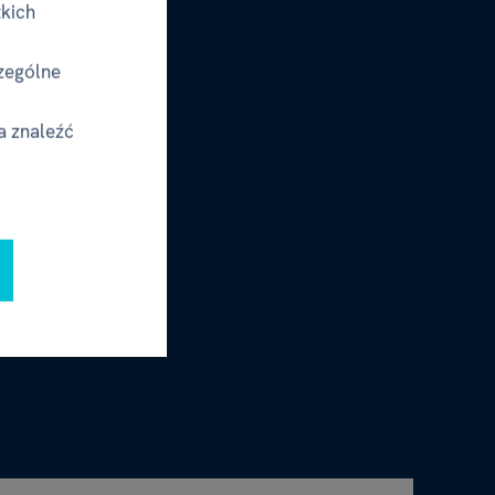
tkich
zególne
a znaleźć