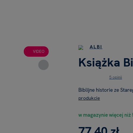
ALBI
VIDEO
Książka Bi
5 opinii
Biblijne historie ze St
produkcie
w magazynie więcej niż 
77,40 zł