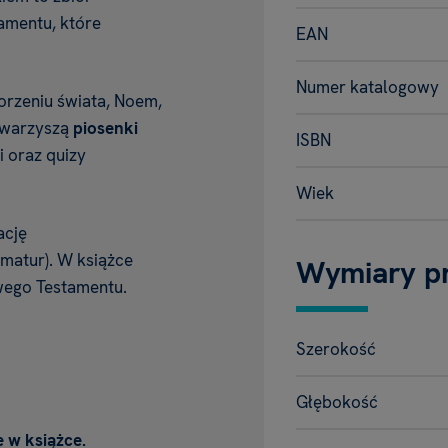
tamentu, które
EAN
Numer katalogowy
worzeniu świata, Noem,
owarzyszą
piosenki
ISBN
i oraz quizy
Wiek
ację
imatur). W książce
Wymiary p
owego Testamentu.
Szerokość
Głębokość
e w książce.