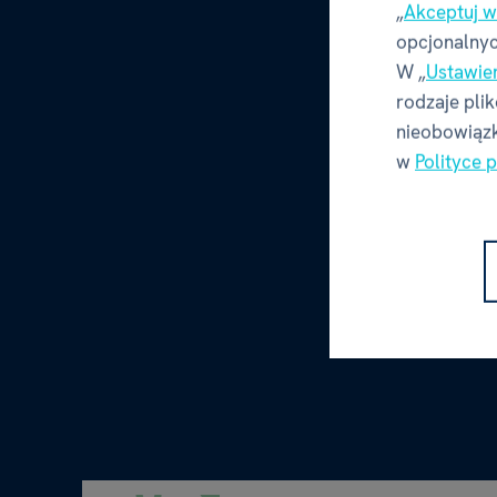
„
Akceptuj w
opcjonalnyc
W „
Ustawie
rodzaje pli
nieobowiązk
w
Polityce 