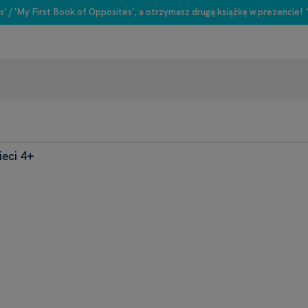
s' / 'My First Book of Opposites', a otrzymasz drugą książkę w prezencie!
ieci 4+