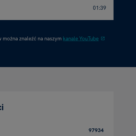
01:39
w można znaleźć na naszym
kanale YouTube
i
97934