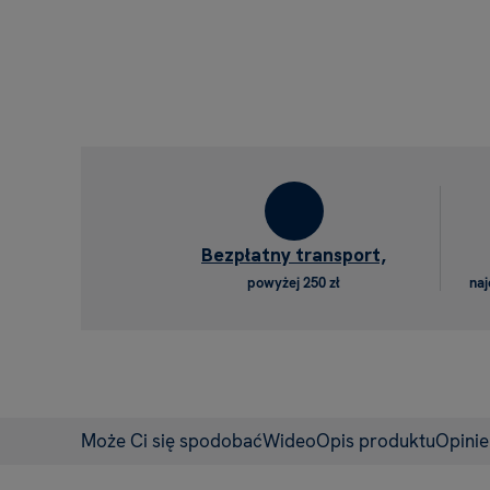
Bezpłatny transport,
powyżej 250 zł
naj
Może Ci się spodobać
Wideo
Opis produktu
Opini