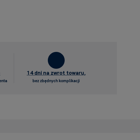
e
14 dni na zwrot towaru,
enta
bez zbędnych komplikacji