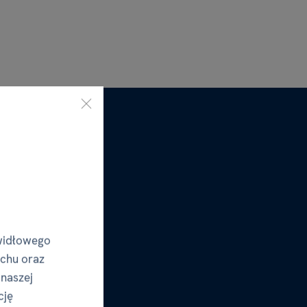
widłowego
uchu oraz
 naszej
cję