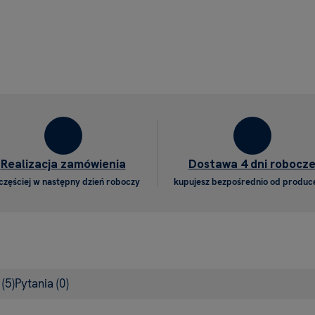
Realizacja zamówienia
Dostawa 4 dni robocz
częściej w następny dzień roboczy
kupujesz bezpośrednio od produc
e
(5)
Pytania
(0)