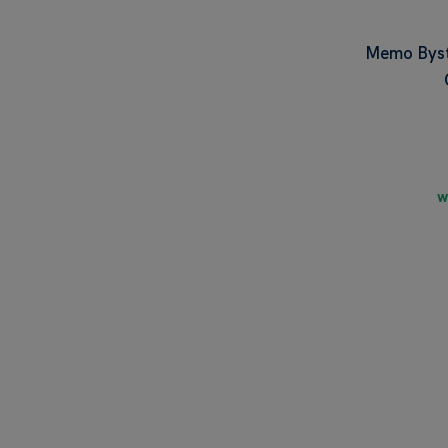
Memo Byst
w