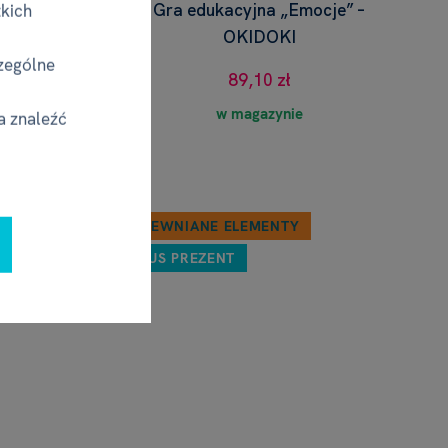
tkich
mi –
Gra edukacyjna „Emocje” –
OKIDOKI
zególne
89,10 zł
w magazynie
a znaleźć
DREWNIANE ELEMENTY
PLUS PREZENT