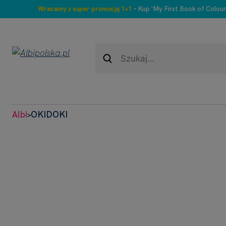
Wracamy z super promocją 1+1
– Kup 'My First Book of Colour
Albi
OKIDOKI
>