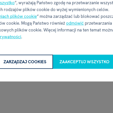
szystko
“, wyrażają Państwo zgodę na przetwarzanie wszys
e quizy - OKIDOKI
Tablet LCD z szablona
h rodzajów plików cookie do wyżej wymienionych celów.
OKIDOKI
niach plików cookie
“ można zarządzać lub blokować poszc
31,50 zł
72,00 zł
ków cookie. Mogą Państwo również
odmówić
przetwarzania
2 wzorów
w magazynie
owych plików cookie. Więcej informacji na ten temat możn
prywatności
.
I O ZWIERZĘTACH
WIELE KOMBINACJI
ZARZĄDZAJ COOKIES
ZAAKCEPTUJ WSZYSTKO
T
PLUS PREZENT