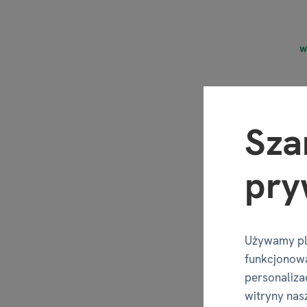
w
Sza
pry
Używamy pl
funkcjonowa
personalizac
witryny nas