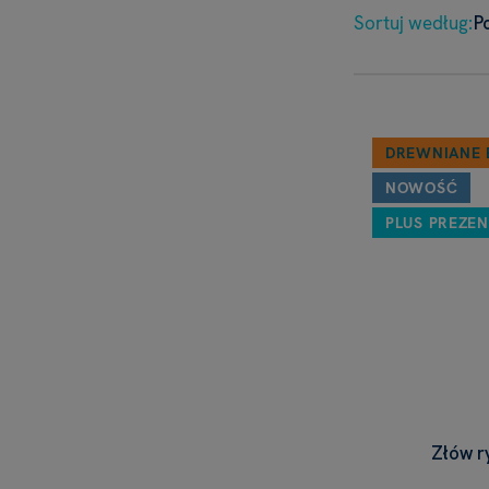
Sortuj według:
P
DREWNIANE 
NOWOŚĆ
PLUS PREZEN
Złów r