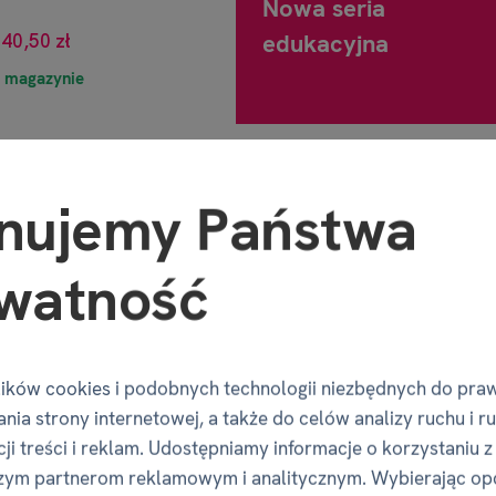
Nowa seria
edukacyjna
40,50 zł
 magazynie
nujemy Państwa
NIE EMITUJE ŚWIATŁA
PLUS PREZENT
watność
ików cookies i podobnych technologii niezbędnych do pra
nia strony internetowej, a także do celów analizy ruchu i r
ji treści i reklam. Udostępniamy informacje o korzystaniu z
zym partnerom reklamowym i analitycznym. Wybierając op