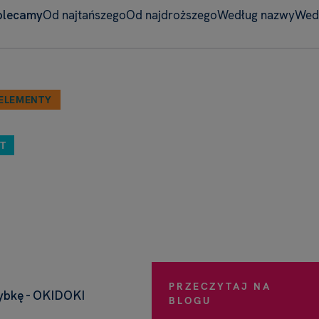
olecamy
Od najtańszego
Od najdroższego
Według nazwy
Wed
ELEMENTY
T
PRZECZYTAJ NA
ybkę - OKIDOKI
BLOGU