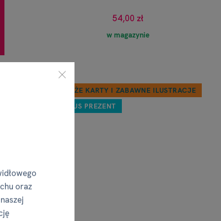
54,00 zł
w magazynie
DUŻE KARTY I ZABAWNE ILUSTRACJE
PLUS PREZENT
widłowego
uchu oraz
 naszej
cję