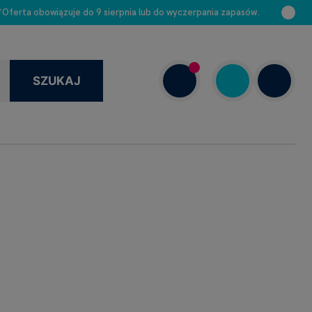
 *Oferta obowiązuje do 9 sierpnia lub do wyczerpania zapasów.
SZUKAJ
+48 663 888 313
Dziś: 8.00–16.00