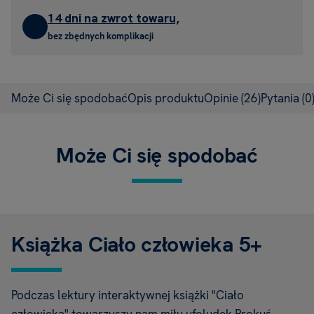
14 dni na zwrot towaru,
bez zbędnych komplikacji
Może Ci się spodobać
Opis produktu
Opinie
(26)
Pytania
(0
Może Ci się spodobać
Książka Ciało człowieka 5+
Podczas lektury interaktywnej książki "Ciało
człowieka" towarzyszy nam miły ufoludek Prokuś,