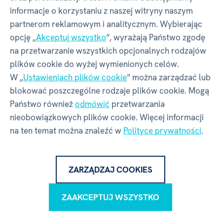
informacje o korzystaniu z naszej witryny naszym
partnerom reklamowym i analitycznym. Wybierając
opcję „
Akceptuj wszystko
“, wyrażają Państwo zgodę
Pliki do pobrania
na przetwarzanie wszystkich opcjonalnych rodzajów
plików cookie do wyżej wymienionych celów.
W „
Ustawieniach plików cookie
“ można zarządzać lub
blokować poszczególne rodzaje plików cookie. Mogą
Ciało człowieka
BNL, 111.47 MB
Państwo również
odmówić
przetwarzania
nieobowiązkowych plików cookie. Więcej informacji
na ten temat można znaleźć w
Polityce prywatności
.
Opinie
26 ×
ZARZĄDZAJ COOKIES
Opinie
5
ZAAKCEPTUJ WSZYSTKO
26 x