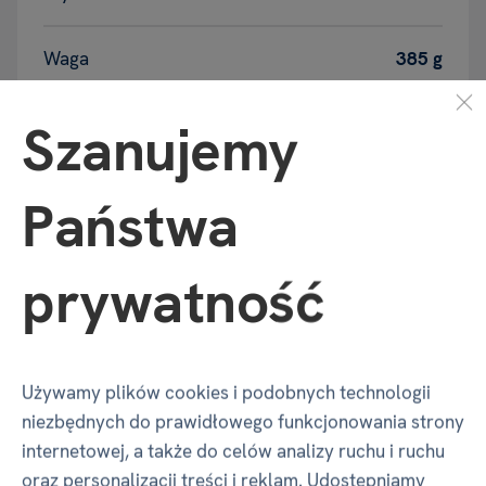
Waga
385 g
Szanujemy
Producent - w rozumieniu
GPSR
Państwa
prywatność
Nazwa
ALBI Česká republika a.s.
Adres
Thámova 289/13, Karlín | Praga |
186 00 | Czechy
Używamy plików cookies i podobnych technologii
niezbędnych do prawidłowego funkcjonowania strony
Kontakt
info@albi.cz
internetowej, a także do celów analizy ruchu i ruchu
oraz personalizacji treści i reklam. Udostępniamy