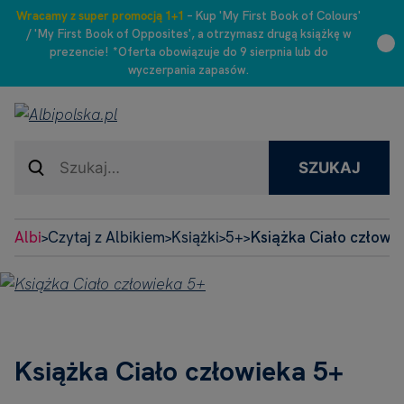
Wracamy z super promocją 1+1
– Kup 'My First Book of Colours'
/ 'My First Book of Opposites', a otrzymasz drugą książkę w
prezencie! *Oferta obowiązuje do 9 sierpnia lub do
wyczerpania zapasów.
SZUKAJ
Albi
Czytaj z Albikiem
Książki
5+
Książka Ciało człowi
>
>
>
>
Książka Ciało człowieka 5+