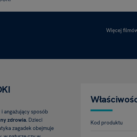
Więcej filmó
OKI
Właściwośc
 i angażujący sposób
ny zdrowia
. Dzieci
Kod produktu
ematyka zagadek obejmuje
, w naturze czy w