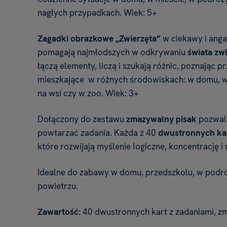
nagłych przypadkach. Wiek: 5+
Zagadki obrazkowe „Zwierzęta”
w ciekawy i ang
pomagają najmłodszych w odkrywaniu
świata zwi
łączą elementy, liczą i szukają różnic, poznając p
mieszkające w różnych środowiskach: w domu, w 
na wsi czy w zoo. Wiek: 3+
Dołączony do zestawu
zmazywalny pisak
pozwala
powtarzać zadania. Każda z 40
dwustronnych ka
które rozwijają myślenie logiczne, koncentrację 
Idealne do zabawy w domu, przedszkolu, w podró
powietrzu.
Zawartość:
40 dwustronnych kart z zadaniami, z