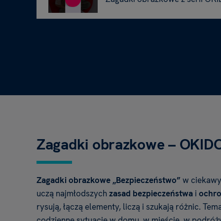
Zagadki obrazkowe – OKID
Zagadki obrazkowe „Bezpieczeństwo”
w ciekawy
uczą najmłodszych
zasad bezpieczeństwa
i
ochro
rysują, łączą elementy, liczą i szukają różnic. T
codzienne sytuacje w domu, w mieście, w podróży