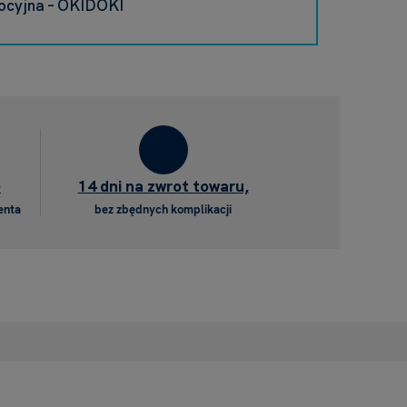
ocyjna – OKIDOKI
e
14 dni na zwrot towaru,
enta
bez zbędnych komplikacji