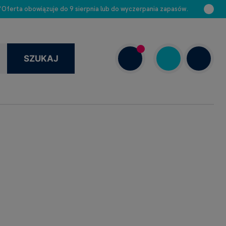
 *Oferta obowiązuje do 9 sierpnia lub do wyczerpania zapasów.
SZUKAJ
+48 663 888 313
Dziś: 8.00–16.00