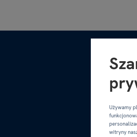
Sza
pry
Używamy pl
funkcjonowa
personalizac
witryny nas