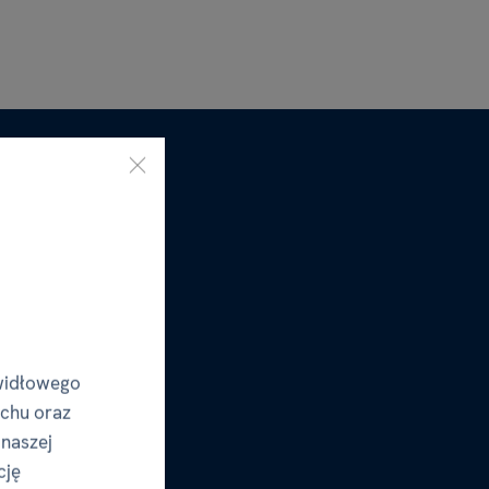
widłowego
uchu oraz
 naszej
cję