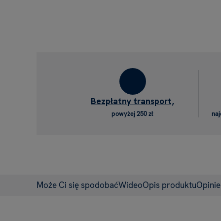
Bezpłatny transport,
powyżej 250 zł
naj
Może Ci się spodobać
Wideo
Opis produktu
Opini