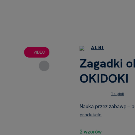
ALBI
VIDEO
Zagadki o
OKIDOKI
1 opinii
Nauka przez zabawę – be
produkcie
2 wzorów