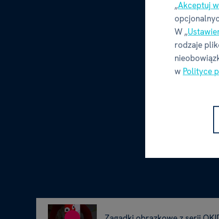
„
Akceptuj w
opcjonalnyc
W „
Ustawie
rodzaje pli
nieobowiązk
w
Polityce 
Zagadki obrazkowe z serii OK