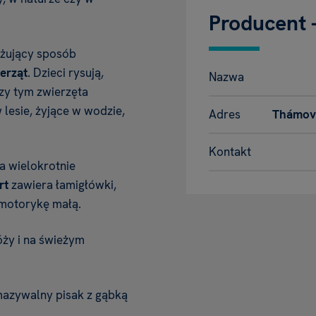
Producent 
ażujący sposób
erząt
. Dzieci rysują,
Nazwa
rzy tym zwierzęta
lesie, żyjące w wodzie,
Adres
Thámova
Kontakt
 wielokrotnie
rt
zawiera łamigłówki,
i motorykę małą.
ży i na świeżym
mazywalny pisak z gąbką