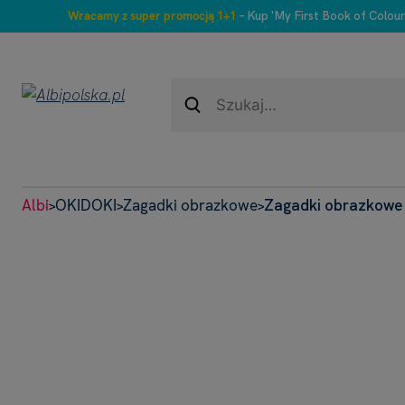
Wracamy z super promocją 1+1
– Kup 'My First Book of Colour
Albi
OKIDOKI
Zagadki obrazkowe
Zagadki obrazkowe
>
>
>