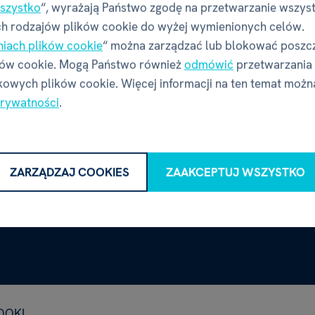
szystko
“, wyrażają Państwo zgodę na przetwarzanie wszys
h rodzajów plików cookie do wyżej wymienionych celów.
niach plików cookie
“ można zarządzać lub blokować poszc
ków cookie. Mogą Państwo również
odmówić
przetwarzania
owych plików cookie. Więcej informacji na ten temat możn
prywatności
.
ZARZĄDZAJ COOKIES
ZAAKCEPTUJ WSZYSTKO
IDOKI