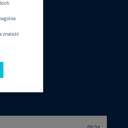
tkich
zególne
a znaleźć
00:24