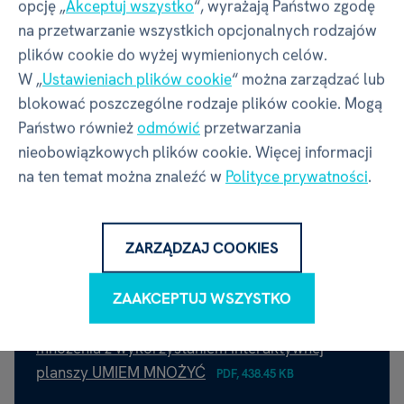
opcję „
Akceptuj wszystko
“, wyrażają Państwo zgodę
na przetwarzanie wszystkich opcjonalnych rodzajów
Adres
Thámova 289/13, Karlín | Praga |
plików cookie do wyżej wymienionych celów.
186 00 | Czechy
W „
Ustawieniach plików cookie
“ można zarządzać lub
blokować poszczególne rodzaje plików cookie. Mogą
Kontakt
info@albi.cz
Państwo również
odmówić
przetwarzania
nieobowiązkowych plików cookie. Więcej informacji
na ten temat można znaleźć w
Polityce prywatności
.
Pliki do pobrania
ZARZĄDZAJ COOKIES
ZAAKCEPTUJ WSZYSTKO
Propozycja zajęć utrwalających tabliczkę
mnożenia z wykorzystaniem interaktywnej
planszy UMIEM MNOŻYĆ
PDF, 438.45 KB