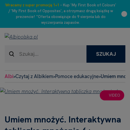
Wracamy z super promocją 1+1
– Kup 'My First Book of Colours'
/ 'My First Book of Opposites', a otrzymasz drugą książkę w
prezencie! *Oferta obowiązuje do 9 sierpnia lub do
wyczerpania zapasów.
SZUKAJ
Albi
Czytaj z Albikiem
Pomoce edukacyjne
Umiem mnoży
>
>
>
VIDEO
Umiem mnożyć. Interaktywna