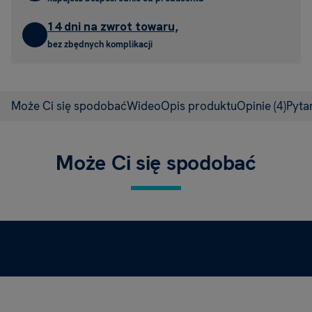
14 dni na zwrot towaru,
bez zbędnych komplikacji
Może Ci się spodobać
Wideo
Opis produktu
Opinie
(4)
Pyta
Może Ci się spodobać