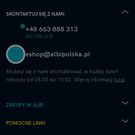
SKONTAKTUJ SIĘ Z NAMI
+48 663 888 313
Dziś: 8.00–16.00
eshop@albipolska.pl
Możesz się z nami skontaktować w każdy dzień
roboczy od 08:00 do 16:00. Więcej informacji
tutaj
.
ZAKUPY W ALBI
Zwrot sprzętu elektrycznego
POMOCNE LINKI
Sposoby dostawy
Sposoby płatności