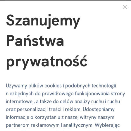
Szerokość
200 mm
Szanujemy
Głębokość
5 mm
Państwa
Wysokość
240 mm
prywatność
Waga
175 g
Używamy plików cookies i podobnych technologii
Producent - w rozumieniu
niezbędnych do prawidłowego funkcjonowania strony
GPSR
internetowej, a także do celów analizy ruchu i ruchu
oraz personalizacji treści i reklam. Udostępniamy
informacje o korzystaniu z naszej witryny naszym
partnerom reklamowym i analitycznym. Wybierając
Nazwa
ALBI Česká republika a.s.