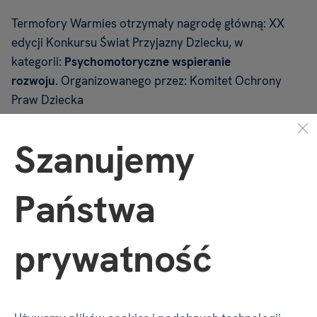
Termofory Warmies otrzymały nagrodę główną: XX
edycji Konkursu Świat Przyjazny Dziecku, w
kategorii:
Psychomotoryczne wspieranie
rozwoju
. Organizowanego przez: Komitet Ochrony
Praw Dziecka
Szanujemy
Ostrzeżenie
: Nieodpowiednie dla dzieci poniżej 3.
roku życia. Wyprodukowano w Chinach.
Podmiot
Państwa
odpowiedzialny
: Albi Polska Sp. z o.o., ul.
Radzikowskiego 3, 31-305, Kraków.
prywatność
PRZYTULANKI TERMOFORY
ALBI