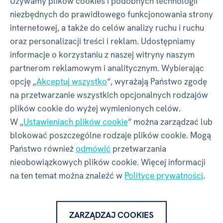
Używamy plików cookies i podobnych technologii
ROZGRZEWAJĄCE PRZYTULANKI - MINI
niezbędnych do prawidłowego funkcjonowania strony
internetowej, a także do celów analizy ruchu i ruchu
Właściwości
oraz personalizacji treści i reklam. Udostępniamy
informacje o korzystaniu z naszej witryny naszym
partnerom reklamowym i analitycznym. Wybierając
opcję „
Akceptuj wszystko
“, wyrażają Państwo zgodę
Kod produktu
50986
na przetwarzanie wszystkich opcjonalnych rodzajów
plików cookie do wyżej wymienionych celów.
EAN
8590228038722
W „
Ustawieniach plików cookie
“ można zarządzać lub
blokować poszczególne rodzaje plików cookie. Mogą
Numer katalogowy
WM3
Państwo również
odmówić
przetwarzania
nieobowiązkowych plików cookie. Więcej informacji
na ten temat można znaleźć w
Polityce prywatności
.
Motyw
Krowa
ZARZĄDZAJ COOKIES
Wymiary produktu