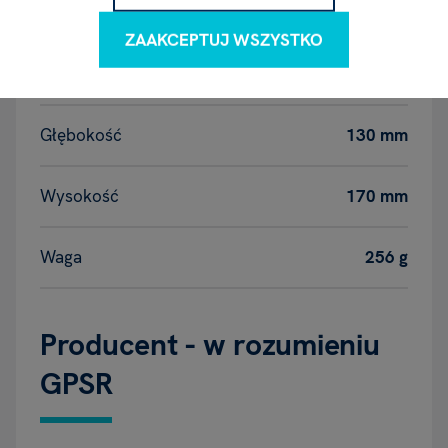
ZAAKCEPTUJ WSZYSTKO
Szerokość
160 mm
Głębokość
130 mm
Wysokość
170 mm
Waga
256 g
Producent - w rozumieniu
GPSR