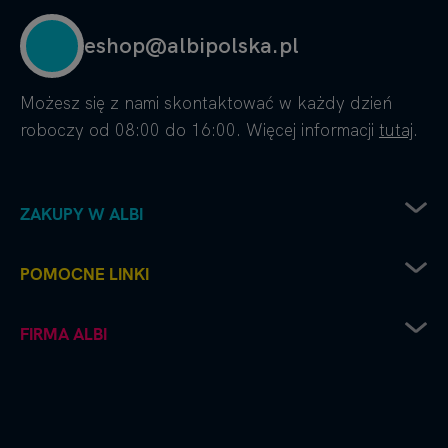
eshop@albipolska.pl
Możesz się z nami skontaktować w każdy dzień
roboczy od 08:00 do 16:00. Więcej informacji
tutaj
.
ZAKUPY W ALBI
Zwrot sprzętu elektrycznego
POMOCNE LINKI
Sposoby dostawy
Sposoby płatności
Regulamin sklepu
FIRMA ALBI
Reklamacje
Recenzje i oceny
Zwroty i wymiana towaru
Częste pytania
Platforma B2B
Polityka prywatności
Współpraca handlowa - kontakt do naszych
Polityka cookies
przedstawicieli