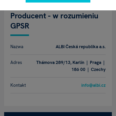
Producent - w rozumieniu
GPSR
Nazwa
ALBI Česká republika a.s.
Adres
Thámova 289/13, Karlín | Praga |
186 00 | Czechy
Kontakt
info@albi.cz