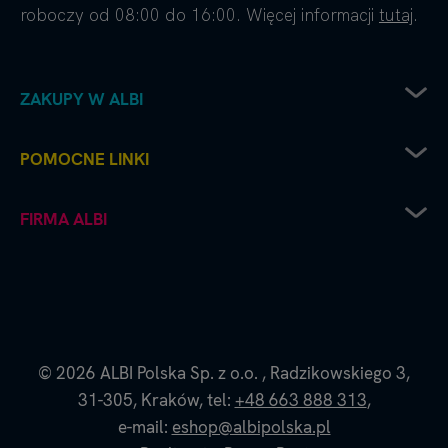
roboczy od 08:00 do 16:00. Więcej informacji
tutaj
.
ZAKUPY W ALBI
Zwrot sprzętu elektrycznego
POMOCNE LINKI
Sposoby dostawy
Sposoby płatności
Regulamin sklepu
FIRMA ALBI
Reklamacje
Recenzje i oceny
Zwroty i wymiana towaru
Częste pytania
Platforma B2B
Polityka prywatności
Współpraca handlowa - kontakt do naszych
Polityka cookies
przedstawicieli
Dane firmy i numer konta
O nas - historia i filozofia Albi
© 2026
ALBI Polska Sp. z o.o.
,
Radzikowskiego 3,
Blog Albi
31-305,
Kraków,
tel:
+48 663 888 313
,
Strona Czytaj z Albikiem
e-mail:
eshop@albipolska.pl