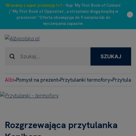
Wracamy z super promocją 1+1
– Kup 'My First Book of Colours'
/ 'My First Book of Opposites', a otrzymasz drugą książkę w
prezencie! *Oferta obowiązuje do 9 sierpnia lub do
wyczerpania zapasów.
SZUKAJ
Albi
Pomysł na prezent
Przytulanki termofory
Przytulank
>
>
>
Rozgrzewająca przytulanka