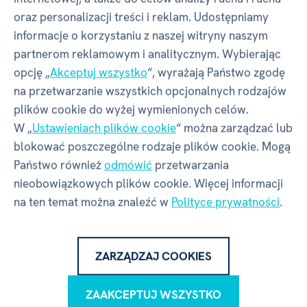
oraz personalizacji treści i reklam. Udostępniamy
PRZYTULANKI TERMOFORY
ALBI
informacje o korzystaniu z naszej witryny naszym
PRZYTULANKI – TERMOFORY
partnerom reklamowym i analitycznym. Wybierając
opcję „
Akceptuj wszystko
“, wyrażają Państwo zgodę
na przetwarzanie wszystkich opcjonalnych rodzajów
Właściwości
plików cookie do wyżej wymienionych celów.
W „
Ustawieniach plików cookie
“ można zarządzać lub
blokować poszczególne rodzaje plików cookie. Mogą
Kod produktu
60492
Państwo również
odmówić
przetwarzania
nieobowiązkowych plików cookie. Więcej informacji
na ten temat można znaleźć w
Polityce prywatności
.
EAN
8590228082046
Numer katalogowy
W3
ZARZĄDZAJ COOKIES
Motyw
Kapibara
ZAAKCEPTUJ WSZYSTKO