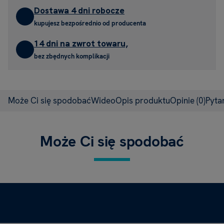
Dostawa 4 dni robocze
kupujesz bezpośrednio od producenta
14 dni na zwrot towaru,
bez zbędnych komplikacji
Może Ci się spodobać
Wideo
Opis produktu
Opinie
(0)
Pyta
Może Ci się spodobać