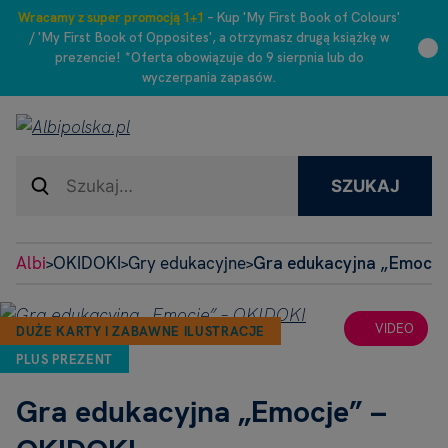
Wracamy z super promocją 1+1
– Kup 'My First Book of Colours'
/ 'My First Book of Opposites', a otrzymasz drugą książkę w
prezencie! *Oferta obowiązuje do 9 sierpnia lub do
wyczerpania zapasów.
SZUKAJ
Albi
OKIDOKI
Gry edukacyjne
Gra edukacyjna „Emocje
>
>
>
VIDEO
DUŻE KARTY I ZABAWNE ILUSTRACJE
PLUS PREZENT
Gra edukacyjna „Emocje” –