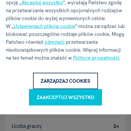
opcję „
Akceptuj wszystko
“, wyrażają Państwo zgodę
GRY EDUKACYJNE
ALBI
na przetwarzanie wszystkich opcjonalnych rodzajów
plików cookie do wyżej wymienionych celów.
W „
Ustawieniach plików cookie
“ można zarządzać lub
Właściwości
blokować poszczególne rodzaje plików cookie. Mogą
Państwo również
odmówić
przetwarzania
nieobowiązkowych plików cookie. Więcej informacji
Kod produktu
56060
na ten temat można znaleźć w
Polityce prywatności
.
EAN
8590228105929
ZARZĄDZAJ COOKIES
Numer katalogowy
BG5
ZAAKCEPTUJ WSZYSTKO
Czas gry (minuty)
20+
Liczba graczy
2+