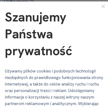
Liczba graczy: 2+
Szanujemy
Czas gry: 20+ min
Państwa
Tekst i ilustracje: Marta Miquel
prywatność
Tłumaczenie: Agata Wróbel
Redakcja: Monika Nowicka
Używamy plików cookies i podobnych technologii
Ostrzeżenie
: Nieodpowiednie dla dzieci poniżej 3.
niezbędnych do prawidłowego funkcjonowania strony
roku życia. Zawiera małe części. Grozi zadławieniem.
internetowej, a także do celów analizy ruchu i ruchu
Wyprodukowano w Chinach.
Podmiot
oraz personalizacji treści i reklam. Udostępniamy
odpowiedzialny
: Albi Polska Sp. z o.o., ul.
informacje o korzystaniu z naszej witryny naszym
Radzikowskiego 3, 31-305, Kraków.
partnerom reklamowym i analitycznym. Wybierając