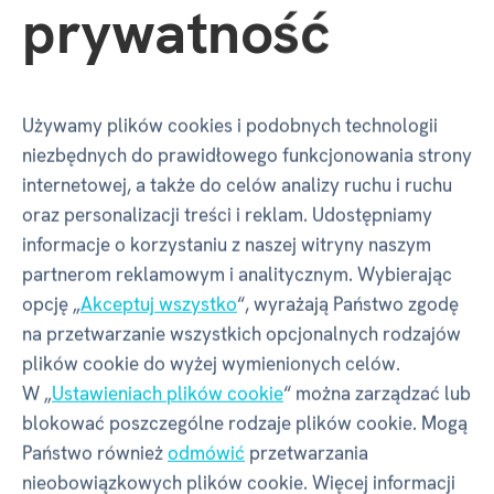
prywatność
Bezpłatny transport,
powyżej 250 zł
Realizacja zamówienia
Używamy plików cookies i podobnych technologii
najczęściej w następny dzień roboczy
niezbędnych do prawidłowego funkcjonowania strony
Dostawa 4 dni robocze
internetowej, a także do celów analizy ruchu i ruchu
kupujesz bezpośrednio od producenta
oraz personalizacji treści i reklam. Udostępniamy
informacje o korzystaniu z naszej witryny naszym
14 dni na zwrot towaru,
partnerom reklamowym i analitycznym. Wybierając
bez zbędnych komplikacji
opcję „
Akceptuj wszystko
“, wyrażają Państwo zgodę
na przetwarzanie wszystkich opcjonalnych rodzajów
plików cookie do wyżej wymienionych celów.
W „
Ustawieniach plików cookie
“ można zarządzać lub
blokować poszczególne rodzaje plików cookie. Mogą
Państwo również
odmówić
przetwarzania
Instagram ALBI
nieobowiązkowych plików cookie. Więcej informacji