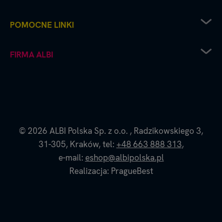
Zwrot sprzętu elektrycznego
POMOCNE LINKI
Sposoby dostawy
Sposoby płatności
Regulamin sklepu
FIRMA ALBI
Reklamacje
Recenzje i oceny
Zwroty i wymiana towaru
Częste pytania
Platforma B2B
Polityka prywatności
Współpraca handlowa - kontakt do naszych
Polityka cookies
przedstawicieli
Dane firmy i numer konta
O nas - historia i filozofia Albi
© 2026
ALBI Polska Sp. z o.o.
,
Radzikowskiego 3,
Blog Albi
31-305,
Kraków,
tel:
+48 663 888 313
,
Strona Czytaj z Albikiem
e-mail:
eshop@albipolska.pl
Realizacja: PragueBest