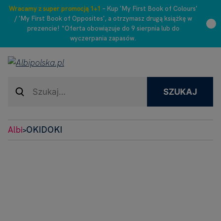
Wracamy z super promocją 1+1
– Kup 'My First Book of Colours'
/ 'My First Book of Opposites', a otrzymasz drugą książkę w
prezencie! *Oferta obowiązuje do 9 sierpnia lub do
wyczerpania zapasów.
SZUKAJ
Albi
OKIDOKI
>