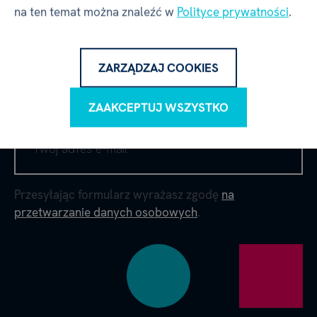
na ten temat można znaleźć w
Polityce prywatności
.
ZARZĄDZAJ COOKIES
ZAPISZ SIĘ NA NEWSLETTER
ZAAKCEPTUJ WSZYSTKO
Przesyłając formularz wyrażasz zgodę
na
przetwarzanie danych osobowych
.