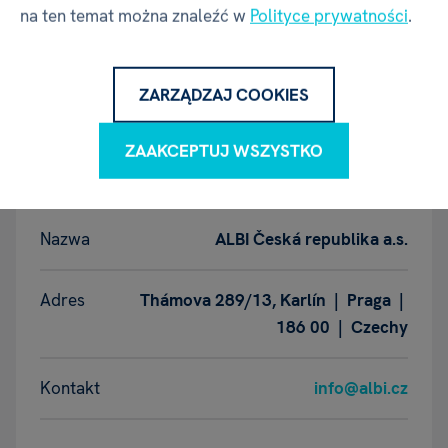
na ten temat można znaleźć w
Polityce prywatności
.
Wiek
3+
ZARZĄDZAJ COOKIES
Producent - w rozumieniu
GPSR
ZAAKCEPTUJ WSZYSTKO
Nazwa
ALBI Česká republika a.s.
Adres
Thámova 289/13, Karlín | Praga |
186 00 | Czechy
Kontakt
info@albi.cz