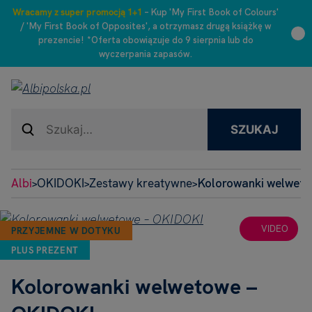
Wracamy z super promocją 1+1
– Kup 'My First Book of Colours'
/ 'My First Book of Opposites', a otrzymasz drugą książkę w
prezencie! *Oferta obowiązuje do 9 sierpnia lub do
wyczerpania zapasów.
SZUKAJ
Albi
OKIDOKI
Zestawy kreatywne
Kolorowanki welwet
>
>
>
VIDEO
PRZYJEMNE W DOTYKU
PLUS PREZENT
Kolorowanki welwetowe –