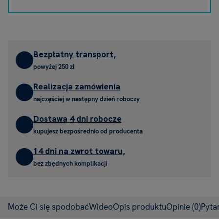
Bezpłatny transport,
powyżej 250 zł
Realizacja zamówienia
najczęściej w następny dzień roboczy
Dostawa 4 dni robocze
kupujesz bezpośrednio od producenta
14 dni na zwrot towaru,
bez zbędnych komplikacji
Może Ci się spodobać
Wideo
Opis produktu
Opinie
(0)
Pyta