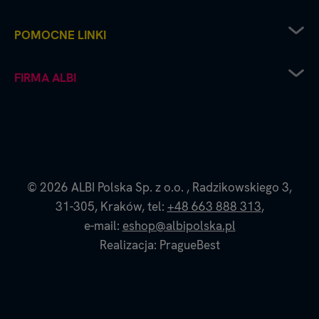
Zwrot sprzętu elektrycznego
POMOCNE LINKI
Sposoby dostawy
Sposoby płatności
Regulamin sklepu
FIRMA ALBI
Reklamacje
Recenzje i oceny
Zwroty i wymiana towaru
Częste pytania
Platforma B2B
Polityka prywatności
Współpraca handlowa - kontakt do naszych
Polityka cookies
przedstawicieli
Dane firmy i numer konta
O nas - historia i filozofia Albi
© 2026
ALBI Polska Sp. z o.o.
,
Radzikowskiego 3,
Blog Albi
31-305,
Kraków,
tel:
+48 663 888 313
,
Strona Czytaj z Albikiem
e-mail:
eshop@albipolska.pl
Realizacja: PragueBest