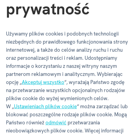
prywatność
Wiek: 3+
Ostrzeżenie
: Nieodpowiednie dla dzieci poniżej 3.
Używamy plików cookies i podobnych technologii
roku życia. Zawiera małe części. Grozi zadławieniem.
niezbędnych do prawidłowego funkcjonowania strony
Wyprodukowano w Chinach.
Podmiot
internetowej, a także do celów analizy ruchu i ruchu
odpowiedzialny
: Albi Polska Sp. z o.o., ul.
oraz personalizacji treści i reklam. Udostępniamy
Radzikowskiego 3, 31-305, Kraków.
informacje o korzystaniu z naszej witryny naszym
partnerom reklamowym i analitycznym. Wybierając
ZESTAWY KREATYWNE
ALBI
opcję „
Akceptuj wszystko
“, wyrażają Państwo zgodę
na przetwarzanie wszystkich opcjonalnych rodzajów
plików cookie do wyżej wymienionych celów.
Właściwości
W „
Ustawieniach plików cookie
“ można zarządzać lub
blokować poszczególne rodzaje plików cookie. Mogą
Państwo również
odmówić
przetwarzania
Kod produktu
P0074
nieobowiązkowych plików cookie. Więcej informacji