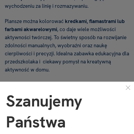
wychodzeniu za linię i rozmazywaniu.
Plansze można kolorować
kredkami, flamastrami
lub
farbami akwarelowymi
, co daje wiele możliwości
aktywności twórczej. To świetny sposób na rozwijanie
zdolności manualnych, wyobraźni oraz naukę
cierpliwości i precyzji. Idealna zabawka edukacyjna dla
przedszkolaka i ciekawy pomysł na kreatywną
aktywność w domu.
Zestaw zawiera
5 plansz
(format 15 × 21 cm).
Szanujemy
Kolorowanki dostępne w wersji
„Pojazdy”
–
to idealna
propozycja dla dzieci interesujących się samochodami,
Państwa
maszynami i innymi pojazdami oraz
„Wróżki
i księżniczki”
–
dla miłośników magicznego świata
wróżek i księżniczek!