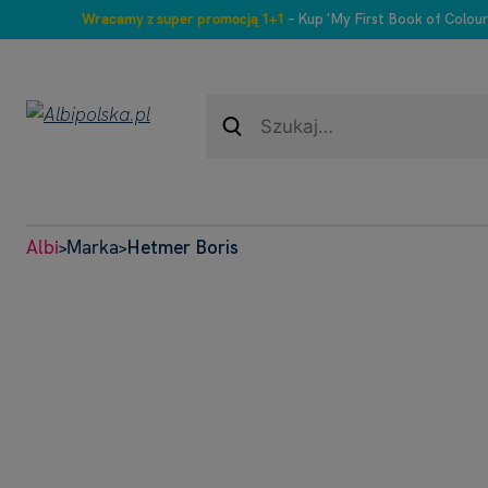
Wracamy z super promocją 1+1
– Kup 'My First Book of Colour
Albi
Marka
Hetmer Boris
>
>