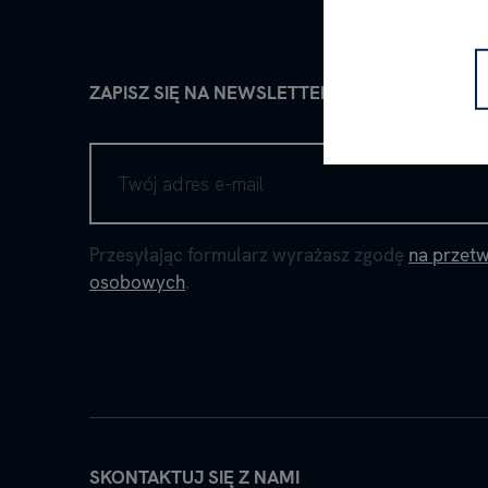
ZAPISZ SIĘ NA NEWSLETTER
Przesyłając formularz wyrażasz zgodę
na przet
osobowych
.
SKONTAKTUJ SIĘ Z NAMI