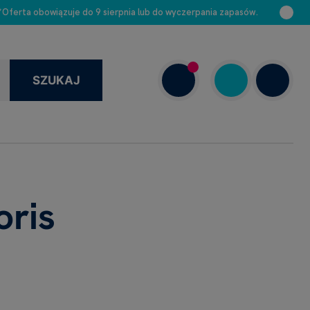
 *Oferta obowiązuje do 9 sierpnia lub do wyczerpania zapasów.
SZUKAJ
+48 663 888 313
Dziś: 8.00–16.00
oris