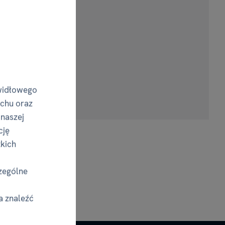
widłowego
uchu oraz
 naszej
cję
tkich
zególne
a znaleźć