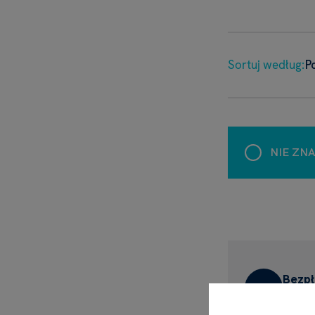
Sortuj według:
P
NIE ZN
Bezpł
powyżej