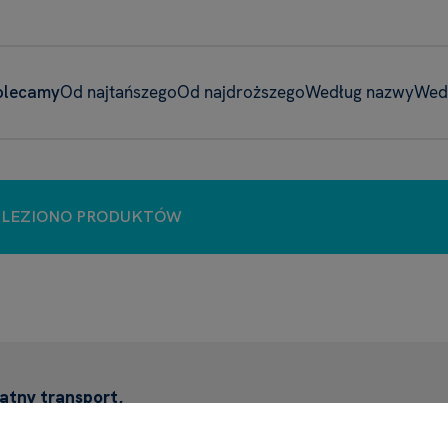
olecamy
Od najtańszego
Od najdroższego
Według nazwy
Wed
ALEZIONO PRODUKTÓW
atny transport,
 250 zł