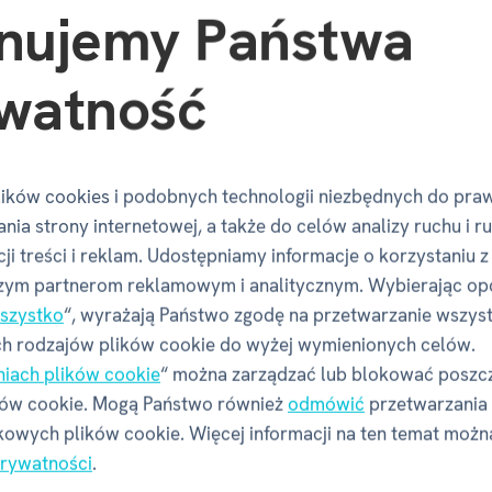
nujemy Państwa
zacja zamówienia
ciej w następny dzień roboczy
watność
wa 4 dni robocze
z bezpośrednio od producenta
i na zwrot towaru,
ików cookies i podobnych technologii niezbędnych do pra
dnych komplikacji
nia strony internetowej, a także do celów analizy ruchu i r
ji treści i reklam. Udostępniamy informacje o korzystaniu z
zym partnerom reklamowym i analitycznym. Wybierając op
szystko
“, wyrażają Państwo zgodę na przetwarzanie wszys
h rodzajów plików cookie do wyżej wymienionych celów.
Instagram ALBI
niach plików cookie
“ można zarządzać lub blokować poszc
ków cookie. Mogą Państwo również
odmówić
przetwarzania
owych plików cookie. Więcej informacji na ten temat możn
OBSERWUJ NAS
prywatności
.