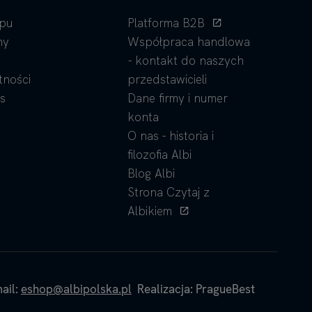
epu
Platforma B2B
ny
Współpraca handlowa
- kontakt do naszych
tności
przedstawicieli
s
Dane firmy i numer
konta
O nas - historia i
filozofia Albi
Blog Albi
Strona Czytaj z
Albikiem
ail:
eshop@albipolska.pl
Realizacja: PragueBest