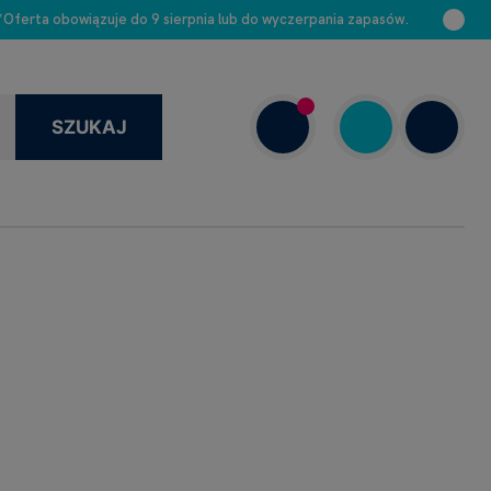
 *Oferta obowiązuje do 9 sierpnia lub do wyczerpania zapasów.
SZUKAJ
+48 663 888 313
Dziś: –