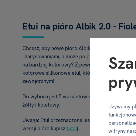
Etui na pióro Albik 2.0 - Fio
Chcesz, aby nowe pióro Albik 2.0 był zabezpiec
Sza
i zarysowaniami, a może po prostu chcesz zmieni
na bardziej kolorowy? Z pewnością zadowoli Cię
kolorowe silikonowe etui, która zabezpieczy pió
pry
zewnętrznymi!
Do wyboru jest 5 wariantów kolorystycznych: nieb
żółty i fioletowy.
Używamy pl
funkcjonowa
Uwaga: Etui przeznaczone jest do nowego pióra Alb
personalizac
wersji pióra kupisz
tutaj
).
witryny nas