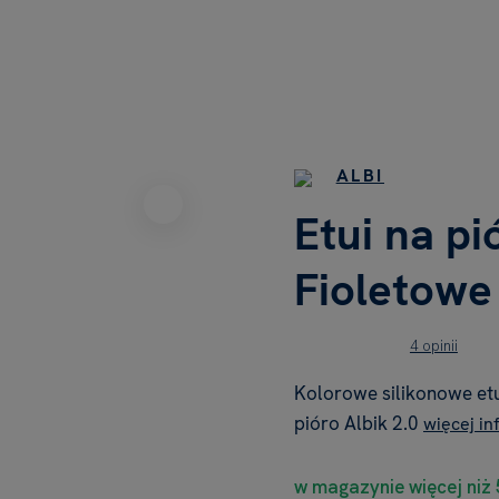
ALBI
Etui na pi
Fioletowe
4 opinii
Kolorowe silikonowe etu
pióro Albik 2.0
więcej in
w magazynie więcej niż 