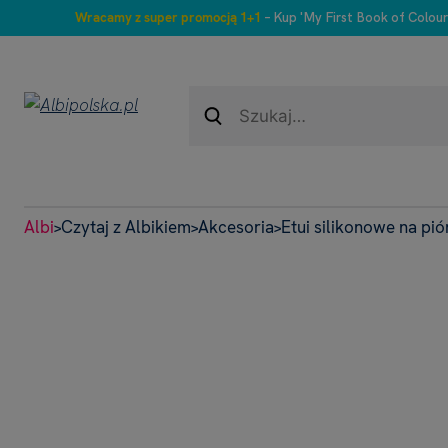
Wracamy z super promocją 1+1
– Kup 'My First Book of Colour
Albi
Czytaj z Albikiem
Akcesoria
Etui silikonowe na pió
>
>
>