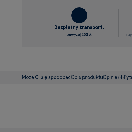
Bezpłatny transport,
powyżej 250 zł
naj
Może Ci się spodobać
Opis produktu
Opinie
(4)
Pyt