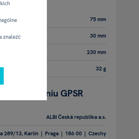
tkich
75 mm
zególne
30 mm
a znaleźć
230 mm
32 g
- w rozumieniu GPSR
ALBI Česká republika a.s.
 289/13, Karlín | Praga | 186 00 | Czechy