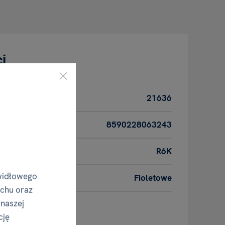
i
21636
8590228063243
R6K
widłowego
Fioletowe
uchu oraz
 naszej
roduktu
cję