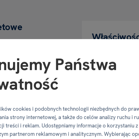
letowe
Właściwośc
zony przed upadkami
nujemy Państwa
c jego wygląd
Kod produktu
ro przed uszkodzeniami
watność
EAN
Numer katalogowy
ieski, różowy, zielony,
ików cookies i podobnych technologii niezbędnych do pra
Motyw
nia strony internetowej, a także do celów analizy ruchu i r
ik 2.0 (etui do starszej
ji treści i reklam. Udostępniamy informacje o korzystaniu z
Wymiary p
zym partnerom reklamowym i analitycznym. Wybierając op