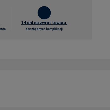
e
14 dni na zwrot towaru,
enta
bez zbędnych komplikacji