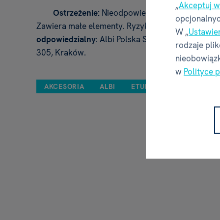
„
Akceptuj w
Ostrzeżenie:
Nieodpowienie dla dzieci w wieku
opcjonalnyc
Zawiera małe elementy. Ryzyko udławienia.
Podm
W „
Ustawie
odpowiedzialny
: Albi Polska Sp. z o.o., ul. Radzi
rodzaje pli
305, Kraków.
nieobowiązk
w
Polityce 
AKCESORIA
ALBI
ETUI SILIKONOWE NA PI