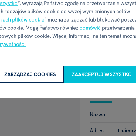
szystko
“, wyrażają Państwo zgodę na przetwarzanie wszys
 poniżej 3 lat.
h rodzajów plików cookie do wyżej wymienionych celów.
iot
Szerokość
niach plików cookie
“ można zarządzać lub blokować poszc
kowskiego 3, 31-
ków cookie. Mogą Państwo również
odmówić
przetwarzania
Głębokość
owych plików cookie. Więcej informacji na ten temat możn
prywatności
.
Wysokość
ÓRO ALBIK WERSJA 2.0
Waga
ZARZĄDZAJ COOKIES
ZAAKCEPTUJ WSZYSTKO
Producent 
Nazwa
Adres
Thámova