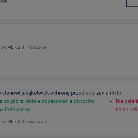
ków
ióro Albik 2.0 - Fioletowe
 stanowi jakąkolwiek ochronę przed uderzeniami itp.
ga do pióra, dobre dopasowanie otworów
Nie osłan
 na ładowarkę
najbardz
ióro Albik 2.0 - Fioletowe