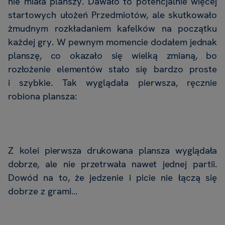
nie miała planszy. Dawało to potencjalnie więcej
startowych ułożeń Przedmiotów, ale skutkowało
żmudnym rozkładaniem kafelków na początku
każdej gry. W pewnym
momencie
dodałem
jednak
planszę,
co
okazało
się
wielką
zmianą,
bo
rozłożenie
elementów
stało się bardzo proste
i szybkie. Tak wyglądała pierwsza, ręcznie
robiona plansza:
Z kolei pierwsza
drukowana
plansza
wyglądała
dobrze,
ale
nie
przetrwała
nawet
jednej
partii.
Dowód na to, że jedzenie i picie nie łączą się
dobrze z grami…