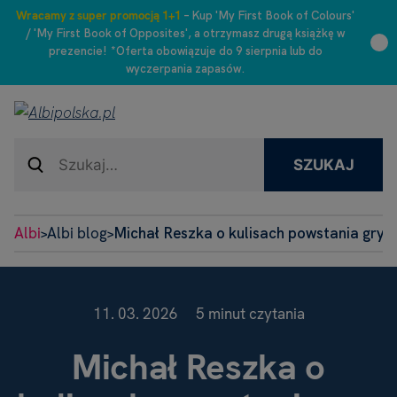
Wracamy z super promocją 1+1
– Kup 'My First Book of Colours'
/ 'My First Book of Opposites', a otrzymasz drugą książkę w
prezencie! *Oferta obowiązuje do 9 sierpnia lub do
wyczerpania zapasów.
SZUKAJ
Albi
Albi blog
Michał Reszka o kulisach powstania gry
>
>
11. 03. 2026
5 minut czytania
Michał Reszka o