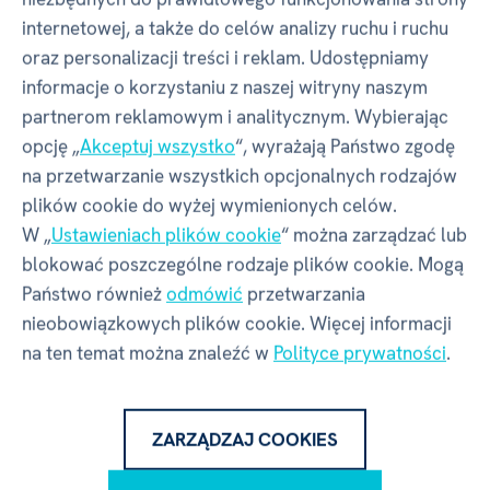
testowanie pokazało, że w trybie dwuosobowym
internetowej, a także do celów analizy ruchu i ruchu
mogłaby radzić sobie jeszcze lepiej. Michal Šmíd
oraz personalizacji treści i reklam. Udostępniamy
i Jaromír Sladkovský poprowadzili oficjalny
informacje o korzystaniu z naszej witryny naszym
development gry. Wspólnie opracowaliśmy kilka
partnerom reklamowym i analitycznym. Wybierając
możliwych rozwiązań, wykorzystując obecne już
opcję „
Akceptuj wszystko
“, wyrażają Państwo zgodę
komponenty w nowy sposób albo dodając nowe
na przetwarzanie wszystkich opcjonalnych rodzajów
elementy. Jak to często bywa, najprostsze
plików cookie do wyżej wymienionych celów.
rozwiązanie okazało się najlepsze. W ten sposób
W „
Ustawieniach plików cookie
“ można zarządzać lub
powstała nowa, szersza plansza dla rozgrywki
blokować poszczególne rodzaje plików cookie. Mogą
dwuosobowej, a sama plansza stała się
Państwo również
odmówić
przetwarzania
dwustronna.
nieobowiązkowych plików cookie. Więcej informacji
na ten temat można znaleźć w
Polityce prywatności
.
Każdy kafelek w grze ma na sobie symbol, który
ZARZĄDZAJ COOKIES
pozwala zdobywać dodatkowe ruchy albo