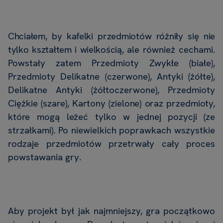
Chciałem,
by
kafelki
przedmiotów
różniły
się
nie
tylko
kształtem
i
wielkością,
ale
również cechami.
Powstały zatem Przedmioty Zwykłe (białe),
Przedmioty Delikatne (czerwone), Antyki (żółte),
Delikatne Antyki (żółtoczerwone), Przedmioty
Ciężkie
(szare),
Kartony
(zielone)
oraz
przedmioty,
które
mogą
leżeć
tylko
w
jednej
pozycji
(ze
strzałkami). Po niewielkich poprawkach wszystkie
rodzaje przedmiotów przetrwały cały proces
powstawania gry.
Aby projekt był jak najmniejszy, gra początkowo