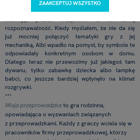
dodatkowe punkty. By te symbole stworzyć, w
ZAAKCEPTUJ WSZYSTKO
prototypie wykorzystałem dowolne kształty,
stawiając przede wszystkim na ich łatwą
rozpoznawalność. Kiedy myślałem, że nie da się
już mocniej połączyć tematyki gry z jej
mechaniką, Albi wpadło na pomysł, by symbole te
odpowiadały konkretnym osobom w domu.
Dlatego teraz nie przewozimy już jakiegoś tam
dywanu, tylko zabawkę dziecka albo lampkę
babci, co jeszcze bardziej wpłynęło na klimat
rozgrywki.
***
Misja przeprowadzka
to gra rodzinna,
opowiadająca o wyzwaniach związanych
z przeprowadzkami. Każdy z graczy wciela się w
pracowników firmy przeprowadzkowej, którzy