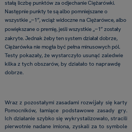
stałą liczbę punktów za odjechanie
Ciężarówki.
Następnie
punkty
te
są
albo
pomniejszane
o
wszystkie
„
1”,
wciąż widoczne na Ciężarówce, albo
−
powiększane o premię, jeśli wszystkie „
1” zostały
−
zakryte.
Jednak żeby
ten
system
działał
dobrze,
Ciężarówka
nie
mogła
być
pełna
minusowych
pól.
Testy pokazały, że wystarczyło usunąć zaledwie
kilka z tych obszarów, by działało to naprawdę
dobrze.
Wraz z pozostałymi zasadami rozw
a
ł
y si
ę
karty
ĳ
Pomocnik
ó
w,
ł
ami
ą
ce podstawowe zasady gry.
Ich działanie szybko się wykrystalizowało, stracili
pierwotnie nadane imiona, zyskali za to symbole