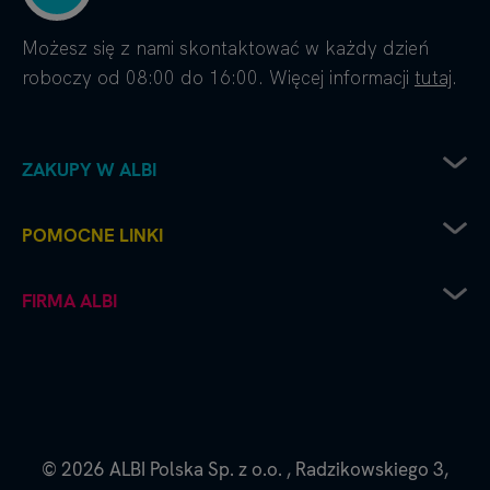
Możesz się z nami skontaktować w każdy dzień
roboczy od 08:00 do 16:00. Więcej informacji
tutaj
.
ZAKUPY W ALBI
Zwrot sprzętu elektrycznego
POMOCNE LINKI
Sposoby dostawy
Sposoby płatności
Regulamin sklepu
FIRMA ALBI
Reklamacje
Recenzje i oceny
Zwroty i wymiana towaru
Częste pytania
Platforma B2B
Polityka prywatności
Współpraca handlowa - kontakt do naszych
Polityka cookies
przedstawicieli
Dane firmy i numer konta
O nas - historia i filozofia Albi
© 2026
ALBI Polska Sp. z o.o.
,
Radzikowskiego 3,