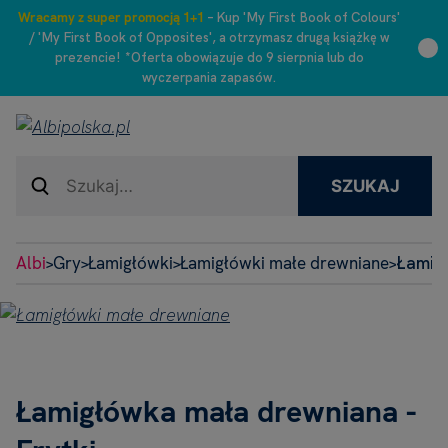
Wracamy z super promocją 1+1
– Kup 'My First Book of Colours'
/ 'My First Book of Opposites', a otrzymasz drugą książkę w
prezencie! *Oferta obowiązuje do 9 sierpnia lub do
wyczerpania zapasów.
SZUKAJ
Albi
Gry
Łamigłówki
Łamigłówki małe drewniane
Łamigł
>
>
>
>
Łamigłówka mała drewniana -