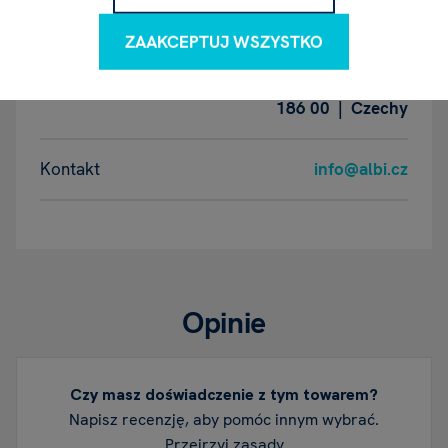
Nazwa
ALBI Česká republika a.s.
ZAAKCEPTUJ WSZYSTKO
Adres
Thámova 289/13, Karlín | Praga |
186 00 | Czechy
Kontakt
info@albi.cz
Opinie
Czy masz doświadczenie z tym towarem?
Napisz recenzję, aby pomóc innym wybrać.
Przejrzyj zasady