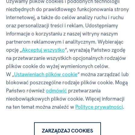
Używamy plików cookies i podobnych technologii
niezbędnych do prawidłowego funkcjonowania strony
internetowej, a także do celów analizy ruchu i ruchu
Szerokość
82 mm
oraz personalizacji treści i reklam. Udostępniamy
informacje o korzystaniu z naszej witryny naszym
partnerom reklamowym i analitycznym. Wybierając
Głębokość
50 mm
opcję „
Akceptuj wszystko
“, wyrażają Państwo zgodę
na przetwarzanie wszystkich opcjonalnych rodzajów
Wysokość
50 mm
plików cookie do wyżej wymienionych celów.
W „
Ustawieniach plików cookie
“ można zarządzać lub
Waga
75 g
blokować poszczególne rodzaje plików cookie. Mogą
Państwo również
odmówić
przetwarzania
nieobowiązkowych plików cookie. Więcej informacji
Producent - w rozumieniu
na ten temat można znaleźć w
Polityce prywatności
.
GPSR
ZARZĄDZAJ COOKIES