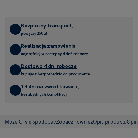
Bezpłatny transport,
powyżej 250 zł
Realizacja zamówienia
najczęściej w następny dzień roboczy
Dostawa 4 dni robocze
kupujesz bezpośrednio od producenta
14 dni na zwrot towaru,
bez zbędnych komplikacji
Może Ci się spodobać
Zobacz również
Opis produktu
Opin