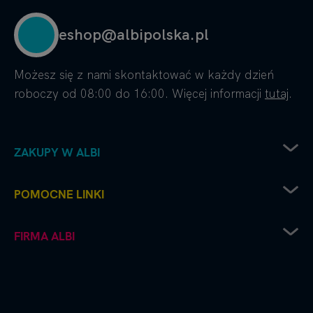
eshop@albipolska.pl
Możesz się z nami skontaktować w każdy dzień
roboczy od 08:00 do 16:00. Więcej informacji
tutaj
.
ZAKUPY W ALBI
Zwrot sprzętu elektrycznego
POMOCNE LINKI
Sposoby dostawy
Sposoby płatności
Regulamin sklepu
FIRMA ALBI
Reklamacje
Recenzje i oceny
Zwroty i wymiana towaru
Częste pytania
Platforma B2B
Polityka prywatności
Współpraca handlowa - kontakt do naszych
Polityka cookies
przedstawicieli