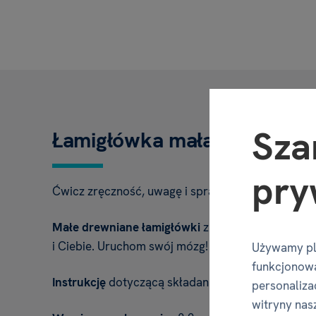
Sza
Łamigłówka mała drewniana
pry
Ćwicz zręczność, uwagę i sprawność motoryczną
Małe drewniane łamigłówki
z pewnością uszczęśl
i Ciebie. Uruchom swój mózg!
Używamy pl
funkcjonowa
Instrukcję
dotyczącą składania puzzli znajdziesz
personalizac
witryny nas