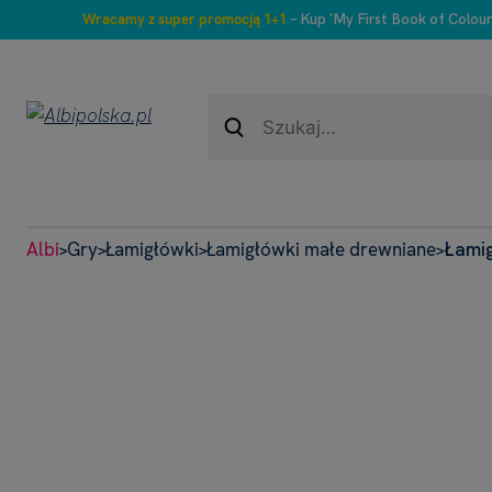
Wracamy z super promocją 1+1
– Kup 'My First Book of Colour
Albi
Gry
Łamigłówki
Łamigłówki małe drewniane
Łamig
>
>
>
>