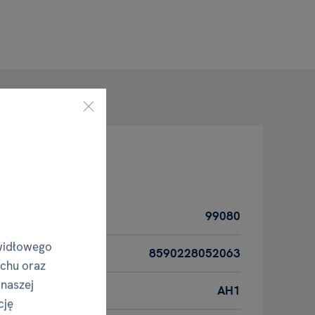
i
99080
widłowego
8590228052063
uchu oraz
 naszej
AH1
cję