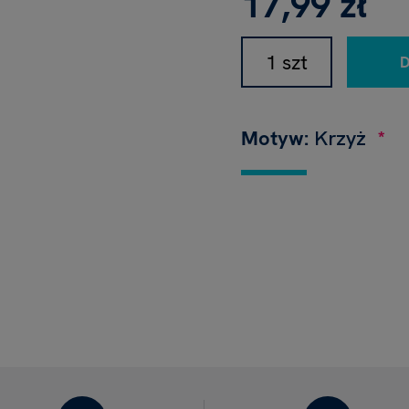
17,99 zł
Motyw:
Krzyż