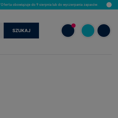
 *Oferta obowiązuje do 9 sierpnia lub do wyczerpania zapasów.
SZUKAJ
+48 663 888 313
Dziś: –