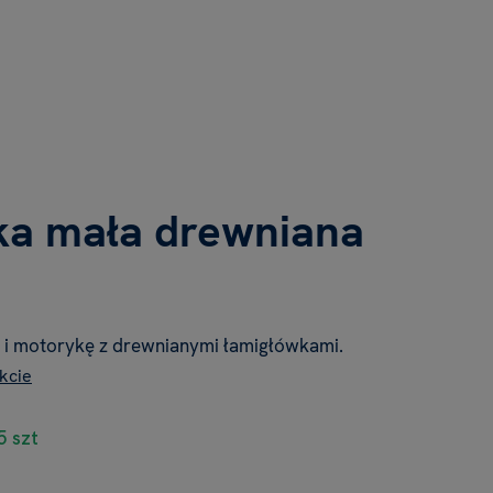
ka mała drewniana
 i motorykę z drewnianymi łamigłówkami.
kcie
5 szt