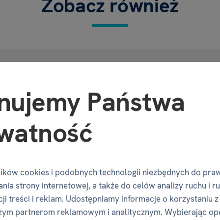
Zobacz również
nujemy Państwa
 - Krzyż
Właściwośc
watność
.
Kod produktu
iwią Twoich bliskich
ików cookies i podobnych technologii niezbędnych do pra
EAN
nia strony internetowej, a także do celów analizy ruchu i r
wewnątrz
opakowania.
ji treści i reklam. Udostępniamy informacje o korzystaniu z
Numer katalogowy
zym partnerom reklamowym i analitycznym. Wybierając op