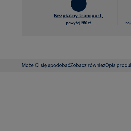
Bezpłatny transport,
powyżej 250 zł
naj
Może Ci się spodobać
Zobacz również
Opis produ