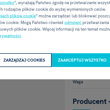
szystko
“, wyrażają Państwo zgodę na przetwarzanie wszys
Motyw
h rodzajów plików cookie do wyżej wymienionych celów.
niach plików cookie
“ można zarządzać lub blokować poszc
Wymiary p
ków cookie. Mogą Państwo również
odmówić
przetwarzania
poniżej 3 lat.
owych plików cookie. Więcej informacji na ten temat możn
produkowano w
prywatności
.
 z o.o., ul.
Szerokość
Głębokość
ZARZĄDZAJ COOKIES
ZAAKCEPTUJ WSZYSTKO
EWNIANE
Wysokość
Waga
Producent 