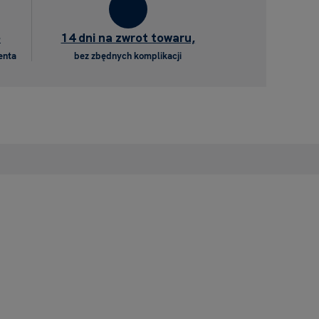
e
14 dni na zwrot towaru,
enta
bez zbędnych komplikacji