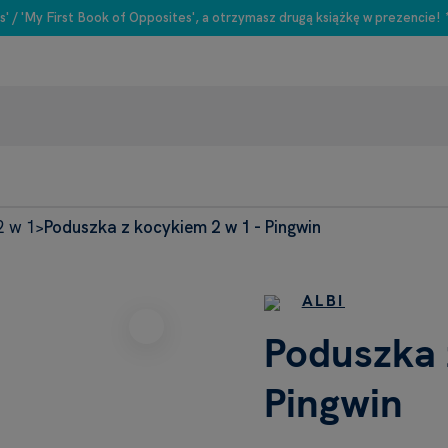
s' / 'My First Book of Opposites', a otrzymasz drugą książkę w prezencie!
2 w 1
Poduszka z kocykiem 2 w 1 - Pingwin
>
ALBI
Poduszka 
Pingwin