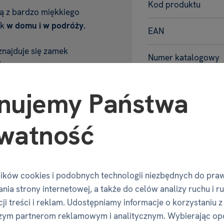
Kod produktu
ą z bardzo miękkiego
ek
w domu i w podróży.
EAN
znajduje się zamek
Numer katalogowy
k.
Motyw
t dla dzieci
nujemy Państwa
Wymiary p
watność
 kocyk - 100% poliester
Szerokość
ików cookies i podobnych technologii niezbędnych do pra
Głębokość
nia strony internetowej, a także do celów analizy ruchu i r
ji treści i reklam. Udostępniamy informacje o korzystaniu z
niżej 3. roku życia.
Wysokość
zym partnerom reklamowym i analitycznym. Wybierając op
ul. Radzikowskiego 3, 31-