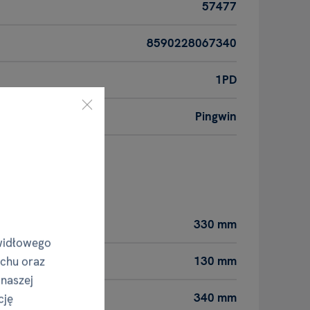
57477
8590228067340
1PD
Pingwin
roduktu
330 mm
widłowego
130 mm
uchu oraz
 naszej
340 mm
cję