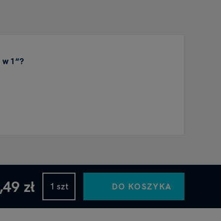
 w 1“?
,49 zł
DO KOSZYKA