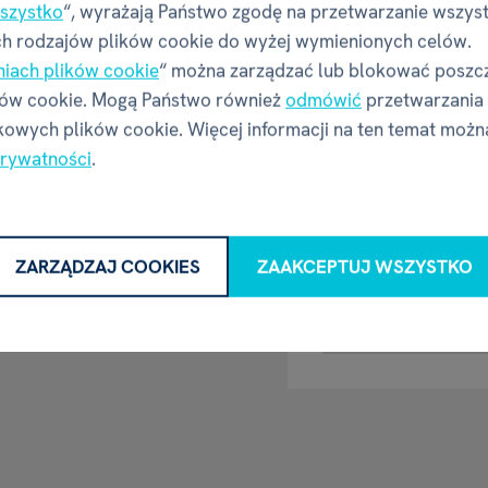
szystko
“, wyrażają Państwo zgodę na przetwarzanie wszys
Waga
h rodzajów plików cookie do wyżej wymienionych celów.
niach plików cookie
“ można zarządzać lub blokować poszc
W 1
ków cookie. Mogą Państwo również
odmówić
przetwarzania
Producent 
owych plików cookie. Więcej informacji na ten temat możn
prywatności
.
Nazwa
Adres
Thámova
ZARZĄDZAJ COOKIES
ZAAKCEPTUJ WSZYSTKO
Kontakt