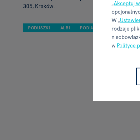
„
Akceptuj w
305, Kraków.
opcjonalnyc
W „
Ustawie
PODUSZKI
ALBI
PODUSZKA Z KOCYKIEM 2 
rodzaje pli
nieobowiązk
w
Polityce 