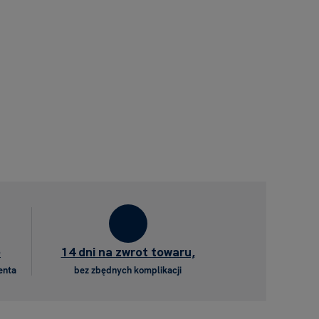
e
14 dni na zwrot towaru,
enta
bez zbędnych komplikacji