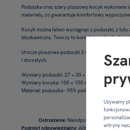
Poduszka oraz szary pluszowy kocyk wykonane s
materiału, co gwarantuje komfortowy wypoczyn
Kocyk można łatwo wyciągnąć z poduszki, z tyłu 
błyskawiczny. Tworzy to komplet poduszka-kocy
Urocze pluszowe poduszki 2 w 1 to świetny prezen
Sza
i dorosłych.
pry
Wymiary poduszki: 27 × 30 × 15 cm
Wymiary kocyka: 100 × 150 cm
Materiał: poduszka - 95% poliester + 5% elastan;
Używamy pl
funkcjonowa
personalizac
Ostrzeżenie
: Nieodpowiednie dla dzieci po
witryny nas
Podmiot odpowiedzialny
: Albi Polska Sp. z o.o., 