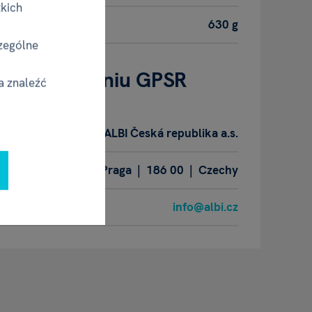
tkich
630 g
zególne
- w rozumieniu GPSR
a znaleźć
ALBI Česká republika a.s.
 289/13, Karlín | Praga | 186 00 | Czechy
info@albi.cz