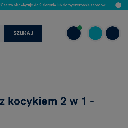
 *Oferta obowiązuje do 9 sierpnia lub do wyczerpania zapasów.
SZUKAJ
+48 663 888 313
Dziś: 8.00–16.00
z kocykiem 2 w 1 -