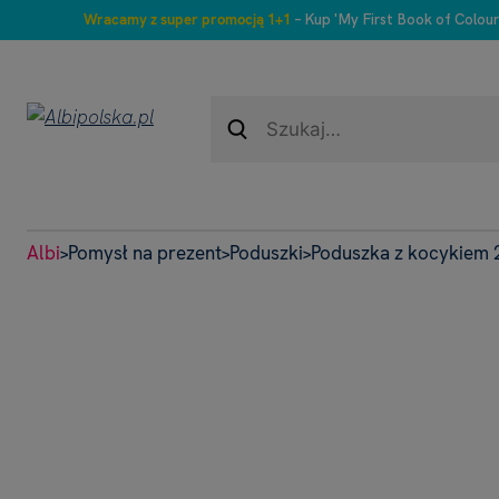
Wracamy z super promocją 1+1
– Kup 'My First Book of Colour
Albi
Pomysł na prezent
Poduszki
Poduszka z kocykiem 
>
>
>