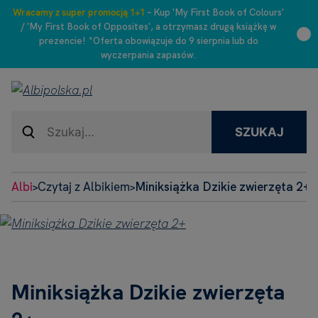
Wracamy z super promocją 1+1
– Kup 'My First Book of Colours'
/ 'My First Book of Opposites', a otrzymasz drugą książkę w
prezencie! *Oferta obowiązuje do 9 sierpnia lub do
wyczerpania zapasów.
SZUKAJ
Albi
Czytaj z Albikiem
Miniksiążka Dzikie zwierzęta 2+
>
>
Miniksiążka Dzikie zwierzęta