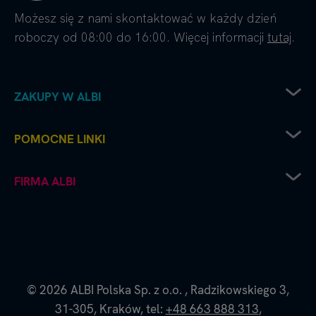
Możesz się z nami skontaktować w każdy dzień
roboczy od 08:00 do 16:00. Więcej informacji
tutaj
.
ZAKUPY W ALBI
Zwrot sprzętu elektrycznego
POMOCNE LINKI
Sposoby dostawy
Sposoby płatności
Regulamin sklepu
FIRMA ALBI
Reklamacje
Recenzje i oceny
Zwroty i wymiana towaru
Częste pytania
Platforma B2B
Polityka prywatności
Współpraca handlowa - kontakt do naszych
Polityka cookies
przedstawicieli
Dane firmy i numer konta
O nas - historia i filozofia Albi
© 2026
ALBI Polska Sp. z o.o.
,
Radzikowskiego 3,
Blog Albi
31-305,
Kraków,
tel:
+48 663 888 313
,