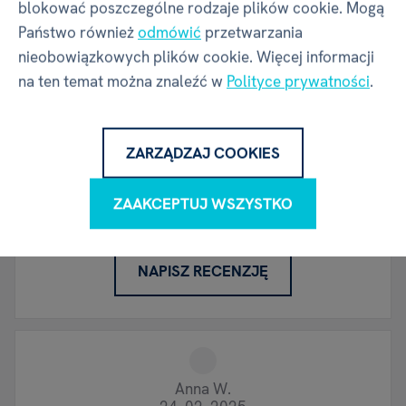
blokować poszczególne rodzaje plików cookie. Mogą
Opinie
4.5
Państwo również
odmówić
przetwarzania
nieobowiązkowych plików cookie. Więcej informacji
6 x
na ten temat można znaleźć w
Polityce prywatności
.
100 %
klienci polecają
6
oceny użytkowników
ZARZĄDZAJ COOKIES
Czy masz doświadczenie z tym towarem?
Napisz recenzję, aby pomóc innym wybrać.
ZAAKCEPTUJ WSZYSTKO
Przejrzyj zasady
NAPISZ RECENZJĘ
Anna W.