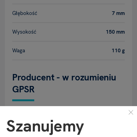
Głębokość
7 mm
Wysokość
150 mm
Waga
110 g
Producent - w rozumieniu
GPSR
Nazwa
ALBI Česká republika a.s.
Szanujemy
Adres
Thámova 289/13, Karlín | Praga |