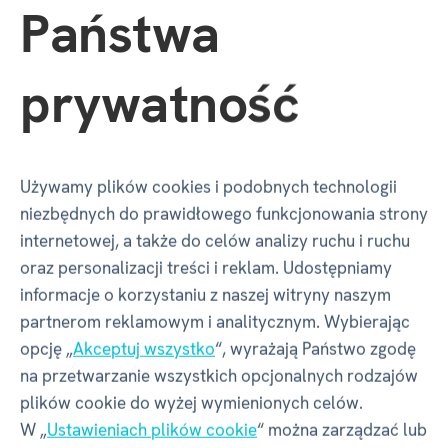
Państwa
186 00 | Czechy
Kontakt
info@albi.cz
prywatność
Używamy plików cookies i podobnych technologii
Pliki do pobrania
niezbędnych do prawidłowego funkcjonowania strony
internetowej, a także do celów analizy ruchu i ruchu
oraz personalizacji treści i reklam. Udostępniamy
informacje o korzystaniu z naszej witryny naszym
Miniksiążka Dzikie zwierzęta
BNL, 20.10 MB
partnerom reklamowym i analitycznym. Wybierając
opcję „
Akceptuj wszystko
“, wyrażają Państwo zgodę
na przetwarzanie wszystkich opcjonalnych rodzajów
plików cookie do wyżej wymienionych celów.
Opinie
6 ×
W „
Ustawieniach plików cookie
“ można zarządzać lub