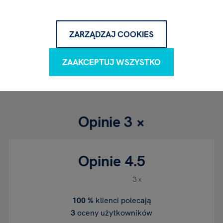
Pliki do pobrania
ZARZĄDZAJ COOKIES
ZAAKCEPTUJ WSZYSTKO
My First Book of Colours
BNL, 12.69 MB
Opinie
3 ×
Opinie
4.5
3 x
100 %
klienci polecają
3
oceny użytkowników