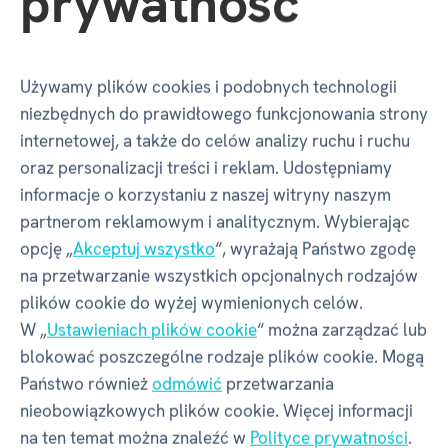
prywatność
Producent - w rozumieniu
Używamy plików cookies i podobnych technologii
niezbędnych do prawidłowego funkcjonowania strony
GPSR
internetowej, a także do celów analizy ruchu i ruchu
oraz personalizacji treści i reklam. Udostępniamy
informacje o korzystaniu z naszej witryny naszym
Nazwa
ALBI Česká republika a.s.
partnerom reklamowym i analitycznym. Wybierając
opcję „
Akceptuj wszystko
“, wyrażają Państwo zgodę
Adres
Thámova 289/13, Karlín | Praga |
na przetwarzanie wszystkich opcjonalnych rodzajów
186 00 | Czechy
plików cookie do wyżej wymienionych celów.
W „
Ustawieniach plików cookie
“ można zarządzać lub
Kontakt
info@albi.cz
blokować poszczególne rodzaje plików cookie. Mogą
Państwo również
odmówić
przetwarzania
nieobowiązkowych plików cookie. Więcej informacji
na ten temat można znaleźć w
Polityce prywatności
.