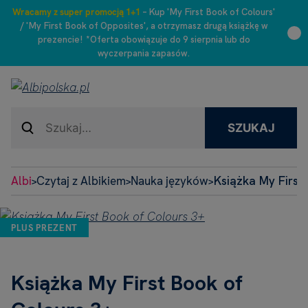
Wracamy z super promocją 1+1
– Kup 'My First Book of Colours'
/ 'My First Book of Opposites', a otrzymasz drugą książkę w
prezencie! *Oferta obowiązuje do 9 sierpnia lub do
wyczerpania zapasów.
SZUKAJ
Albi
Czytaj z Albikiem
Nauka języków
Książka My First
>
>
>
PLUS PREZENT
Książka My First Book of