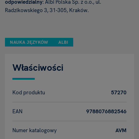
odpowiedzialny
: Albi Polska Sp. z o.o., ul.
Radzikowskiego 3, 31-305, Kraków.
NAUKA JĘZYKÓW
ALBI
Właściwości
Kod produktu
57270
EAN
9788076882546
Numer katalogowy
AVM