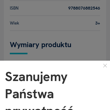
ISBN
9788076882546
Wiek
3+
Wymiary produktu
Szerokość
230 mm
Szanujemy
Głębokość
10 mm
Państwa
Wysokość
230 mm
Waga
330 g