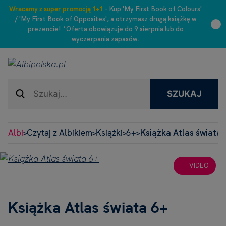
Wracamy z super promocją 1+1
– Kup 'My First Book of Colours'
/ 'My First Book of Opposites', a otrzymasz drugą książkę w
prezencie! *Oferta obowiązuje do 9 sierpnia lub do
wyczerpania zapasów.
SZUKAJ
Albi
Czytaj z Albikiem
Książki
6+
Książka Atlas świata 
>
>
>
>
VIDEO
Książka Atlas świata 6+