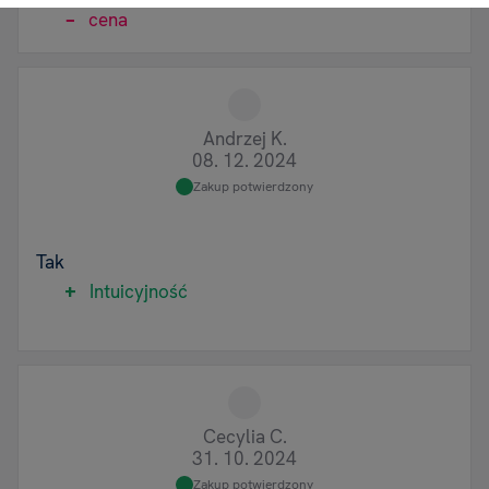
cena
Andrzej K.
08. 12. 2024
Zakup potwierdzony
Tak
Intuicyjność
Cecylia C.
31. 10. 2024
Zakup potwierdzony