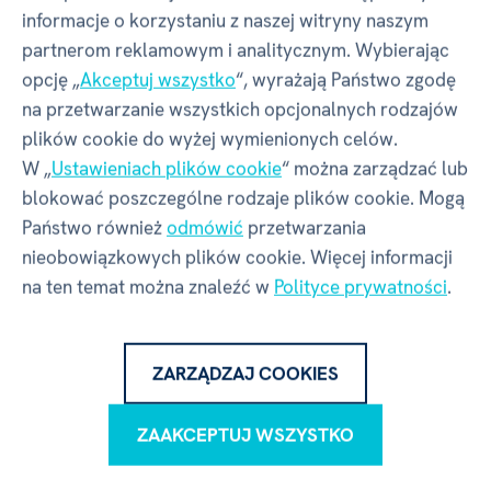
informacje o korzystaniu z naszej witryny naszym
14. 02. 2025
partnerom reklamowym i analitycznym. Wybierając
Zakup potwierdzony
opcję „
Akceptuj wszystko
“, wyrażają Państwo zgodę
na przetwarzanie wszystkich opcjonalnych rodzajów
Bardzo polecamy :)
plików cookie do wyżej wymienionych celów.
W „
Ustawieniach plików cookie
“ można zarządzać lub
blokować poszczególne rodzaje plików cookie. Mogą
Państwo również
odmówić
przetwarzania
Magdalena W.
nieobowiązkowych plików cookie. Więcej informacji
17. 12. 2024
na ten temat można znaleźć w
Polityce prywatności
.
Zakup potwierdzony
Polecam, wszystkie serie "Czytaj z Albikiem" są
ZARZĄDZAJ COOKIES
super opracowane i ciekawe zarówno dla dzieci
jak i dorosłych.
ZAAKCEPTUJ WSZYSTKO
śmieszne dialogi, wiele cennych informacji,