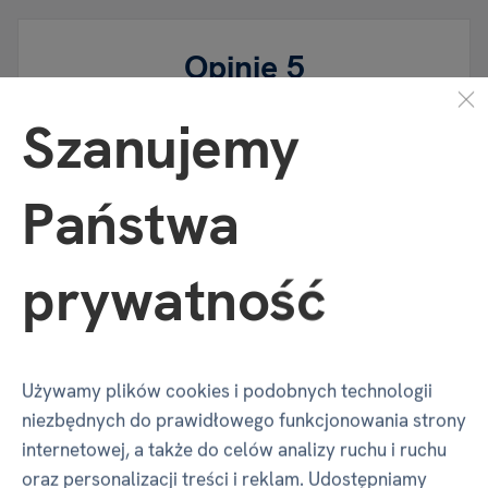
Opinie
5
28 x
Szanujemy
100 %
klienci polecają
28
oceny użytkowników
Państwa
Czy masz doświadczenie z tym towarem?
Napisz recenzję, aby pomóc innym wybrać.
prywatność
Przejrzyj zasady
NAPISZ RECENZJĘ
Używamy plików cookies i podobnych technologii
niezbędnych do prawidłowego funkcjonowania strony
internetowej, a także do celów analizy ruchu i ruchu
oraz personalizacji treści i reklam. Udostępniamy
Iga