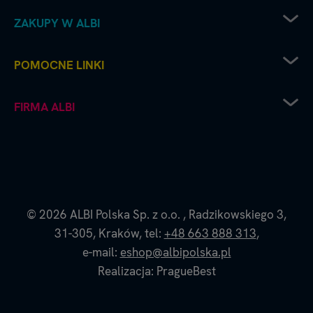
ZAKUPY W ALBI
Zwrot sprzętu elektrycznego
POMOCNE LINKI
Sposoby dostawy
Sposoby płatności
Regulamin sklepu
FIRMA ALBI
Reklamacje
Recenzje i oceny
Zwroty i wymiana towaru
Częste pytania
Platforma B2B
Polityka prywatności
Współpraca handlowa - kontakt do naszych
Polityka cookies
przedstawicieli
Dane firmy i numer konta
O nas - historia i filozofia Albi
© 2026
ALBI Polska Sp. z o.o.
,
Radzikowskiego 3,
Blog Albi
31-305,
Kraków,
tel:
+48 663 888 313
,
Strona Czytaj z Albikiem
e-mail:
eshop@albipolska.pl
Realizacja: PragueBest