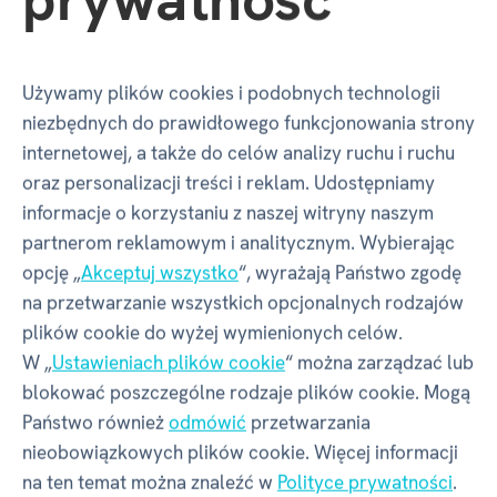
Opinie
Używamy plików cookies i podobnych technologii
Czy masz doświadczenie z tym towarem?
niezbędnych do prawidłowego funkcjonowania strony
Napisz recenzję, aby pomóc innym wybrać.
internetowej, a także do celów analizy ruchu i ruchu
Przejrzyj zasady
oraz personalizacji treści i reklam. Udostępniamy
informacje o korzystaniu z naszej witryny naszym
NAPISZ RECENZJĘ
partnerom reklamowym i analitycznym. Wybierając
opcję „
Akceptuj wszystko
“, wyrażają Państwo zgodę
na przetwarzanie wszystkich opcjonalnych rodzajów
plików cookie do wyżej wymienionych celów.
W „
Ustawieniach plików cookie
“ można zarządzać lub
Pytania
blokować poszczególne rodzaje plików cookie. Mogą
Państwo również
odmówić
przetwarzania
nieobowiązkowych plików cookie. Więcej informacji
Czy masz pytanie dotyczące produktu „Key
na ten temat można znaleźć w
Polityce prywatności
.
Chain puzzle - Keys“?