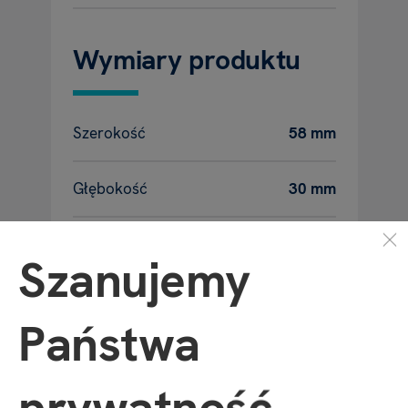
Wymiary produktu
Szerokość
58 mm
Głębokość
30 mm
Wysokość
82 mm
Szanujemy
Waga
26 g
Państwa
prywatność