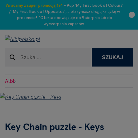
Wracamy z super promocją 1+1
– Kup 'My First Book of Colours'
/ 'My First Book of Opposites', a otrzymasz drugą książkę w
prezencie! *Oferta obowiązuje do 9 sierpnia lub do
wyczerpania zapasów.
SZUKAJ
Albi
>
Key Chain puzzle - Keys