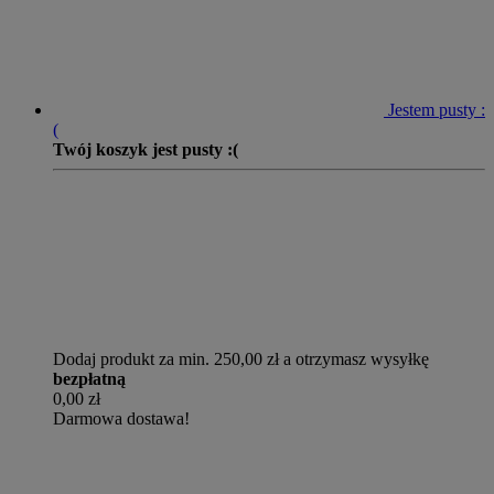
Jestem pusty :
(
Twój koszyk jest pusty :(
Dodaj produkt za min. 250,00 zł a otrzymasz wysyłkę
bezpłatną
0,00 zł
Darmowa dostawa!