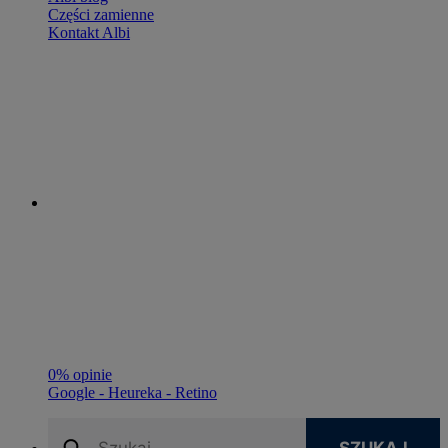
Części zamienne
Kontakt Albi
0% opinie
Google - Heureka - Retino