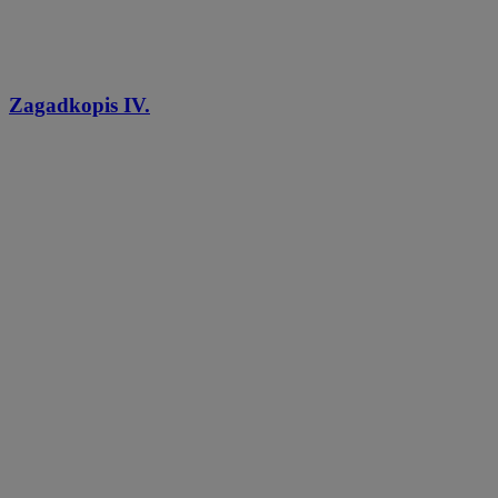
Zagadkopis IV.