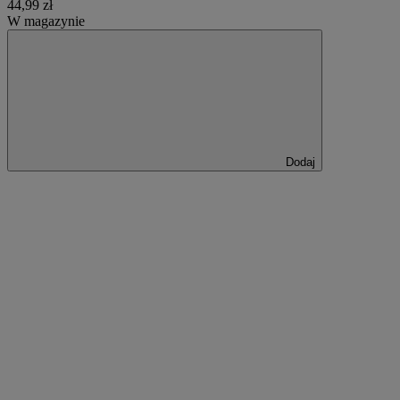
44,99 zł
W magazynie
Dodaj