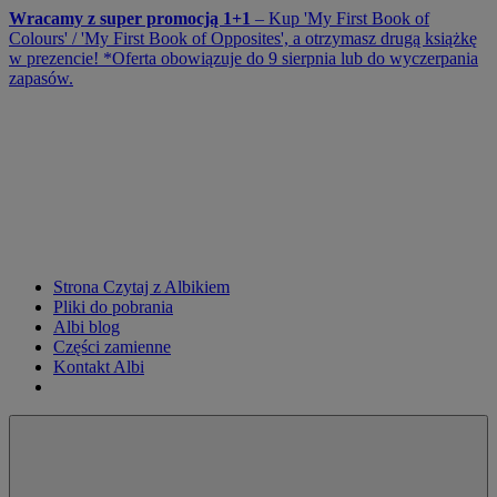
Wracamy z super promocją 1+1
– Kup 'My First Book of
Colours' / 'My First Book of Opposites', a otrzymasz drugą książkę
w prezencie! *Oferta obowiązuje do 9 sierpnia lub do wyczerpania
zapasów.
Strona Czytaj z Albikiem
Pliki do pobrania
Albi blog
Części zamienne
Kontakt Albi