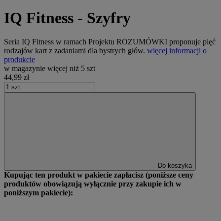
IQ Fitness - Szyfry
Seria IQ Fitness w ramach Projektu ROZUMÓWKI proponuje pięć
rodzajów kart z zadaniami dla bystrych głów.
więcej informacji o
produkcie
w magazynie więcej niż 5 szt
44,99 zł
Do koszyka
Kupując ten produkt w pakiecie zapłacisz (poniższe ceny
produktów obowiązują wyłącznie przy zakupie ich w
poniższym pakiecie):