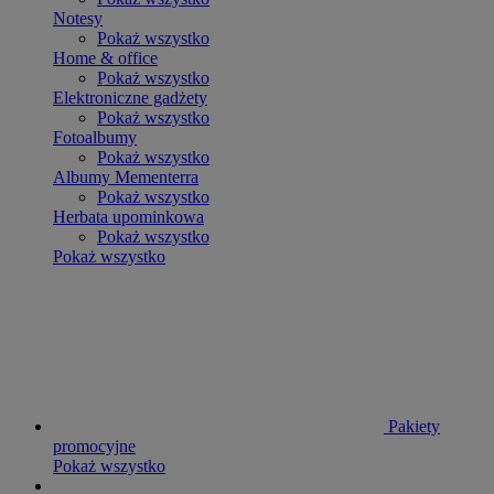
Notesy
Pokaż wszystko
Home & office
Pokaż wszystko
Elektroniczne gadżety
Pokaż wszystko
Fotoalbumy
Pokaż wszystko
Albumy Mementerra
Pokaż wszystko
Herbata upominkowa
Pokaż wszystko
Pokaż wszystko
Pakiety
promocyjne
Pokaż wszystko