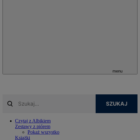
menu
SZUKAJ
Czytaj z Albikiem
Zestawy z piórem
Pokaż wszystko
Książki