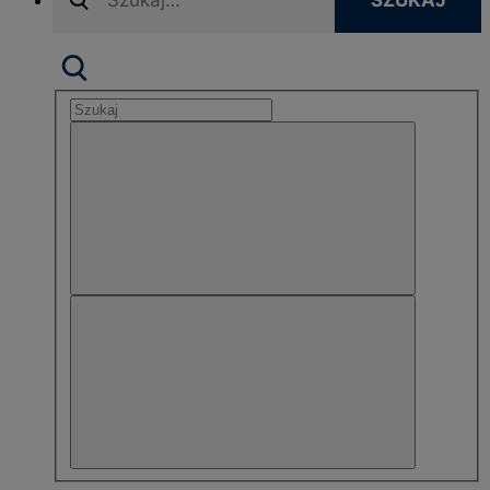
SZUKAJ