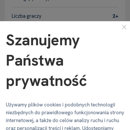
Liczba graczy
2+
Szanujemy
Marka
Albi
Wiek
18+
Państwa
prywatność
Wymiary produktu
Szerokość
72 mm
Używamy plików cookies i podobnych technologii
niezbędnych do prawidłowego funkcjonowania strony
Głębokość
72 mm
internetowej, a także do celów analizy ruchu i ruchu
oraz personalizacji treści i reklam. Udostępniamy