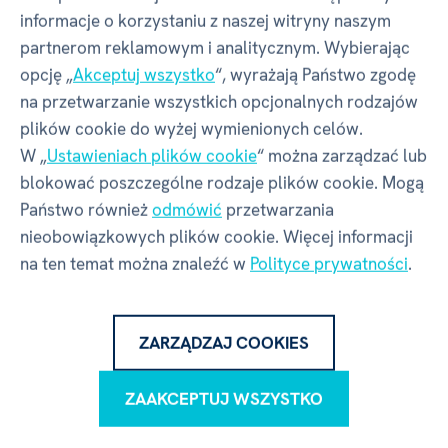
Wysokość
205 mm
informacje o korzystaniu z naszej witryny naszym
partnerom reklamowym i analitycznym. Wybierając
opcję „
Akceptuj wszystko
“, wyrażają Państwo zgodę
Waga
420 g
na przetwarzanie wszystkich opcjonalnych rodzajów
plików cookie do wyżej wymienionych celów.
W „
Ustawieniach plików cookie
“ można zarządzać lub
Producent - w rozumieniu
blokować poszczególne rodzaje plików cookie. Mogą
GPSR
Państwo również
odmówić
przetwarzania
nieobowiązkowych plików cookie. Więcej informacji
na ten temat można znaleźć w
Polityce prywatności
.
Nazwa
ALBI Česká republika a.s.
ZARZĄDZAJ COOKIES
Adres
Thámova 289/13, Karlín | Praga |
186 00 | Czechy
ZAAKCEPTUJ WSZYSTKO
Kontakt
info@albi.cz