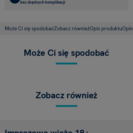
bez zbędnych komplikacji
Może Ci się spodobać
Zobacz również
Opis produktu
Opin
Może Ci się spodobać
Zobacz również
Imprezowa wieża 18+