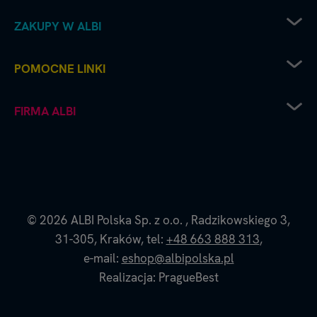
ZAKUPY W ALBI
Zwrot sprzętu elektrycznego
POMOCNE LINKI
Sposoby dostawy
Sposoby płatności
Regulamin sklepu
FIRMA ALBI
Reklamacje
Recenzje i oceny
Zwroty i wymiana towaru
Częste pytania
Platforma B2B
Polityka prywatności
Współpraca handlowa - kontakt do naszych
Polityka cookies
przedstawicieli
Dane firmy i numer konta
O nas - historia i filozofia Albi
© 2026
ALBI Polska Sp. z o.o.
,
Radzikowskiego 3,
Blog Albi
31-305,
Kraków,
tel:
+48 663 888 313
,
Strona Czytaj z Albikiem
e-mail:
eshop@albipolska.pl
Realizacja: PragueBest