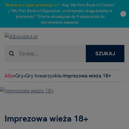
Wracamy z super promocją 1+1
– Kup 'My First Book of Colours'
/ 'My First Book of Opposites', a otrzymasz drugą książkę w
prezencie! *Oferta obowiązuje do 9 sierpnia lub do
wyczerpania zapasów.
SZUKAJ
Albi
Gry
Gry towarzyskie
Imprezowa wieża 18+
>
>
>
Imprezowa wieża 18+