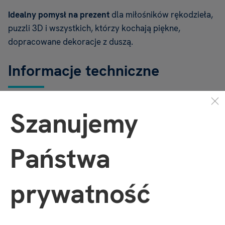
Idealny pomysł na prezent
dla miłośników rękodzieła,
puzzli 3D i wszystkich, którzy kochają piękne,
dopracowane dekoracje z duszą.
Informacje techniczne
Liczba elementów:
389
Szanujemy
Stopień trudności:
4/5
Szacowany czas montażu:
7,5 godziny
Moc światła LED:
2 baterie AAA (brak w zestawie)
Państwa
Wymiary po złożeniu:
19,5 × 17,5 × 17,5 cm
prywatność
Ostrzeżenie
: Nieodpowiednie dla dzieci poniżej 3. roku
życia. Zawiera małe elementy, istnieje ryzyko
zadławienia.
Podmiot odpowiedzialny
: Albi Polska Sp.
z o.o., ul. Radzikowskiego 3, 31-305 Kraków.