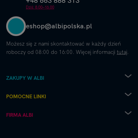
+48 663 888 313
Dziś: 8.00–16.00
eshop@albipolska.pl
Możesz się z nami skontaktować w każdy dzień
roboczy od 08:00 do 16:00. Więcej informacji
tutaj
.
ZAKUPY W ALBI
Zwrot sprzętu elektrycznego
POMOCNE LINKI
Sposoby dostawy
Sposoby płatności
Regulamin sklepu
FIRMA ALBI
Reklamacje
Recenzje i oceny
Zwroty i wymiana towaru
Częste pytania
Platforma B2B
Polityka prywatności
Współpraca handlowa - kontakt do naszych