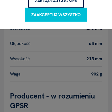
ZARZĄDZAJ COOKIES
Wymiary produktu
ZAAKCEPTUJ WSZYSTKO
Szerokość
275 mm
Głębokość
68 mm
Wysokość
215 mm
Waga
902 g
Producent - w rozumieniu
GPSR