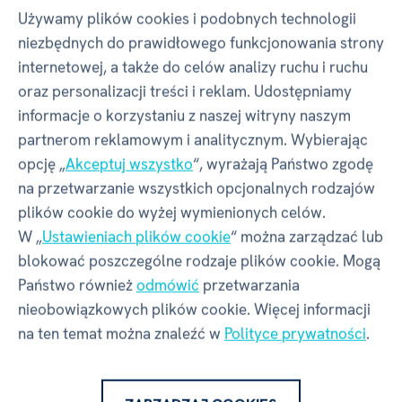
Używamy plików cookies i podobnych technologii
niezbędnych do prawidłowego funkcjonowania strony
MINIATUROWE DOMKI
ROBOTIME
internetowej, a także do celów analizy ruchu i ruchu
oraz personalizacji treści i reklam. Udostępniamy
Właściwości
informacje o korzystaniu z naszej witryny naszym
partnerom reklamowym i analitycznym. Wybierając
opcję „
Akceptuj wszystko
“, wyrażają Państwo zgodę
na przetwarzanie wszystkich opcjonalnych rodzajów
Kod produktu
30615
plików cookie do wyżej wymienionych celów.
W „
Ustawieniach plików cookie
“ można zarządzać lub
EAN
6946785108736
blokować poszczególne rodzaje plików cookie. Mogą
Państwo również
odmówić
przetwarzania
Numer katalogowy
C9O
nieobowiązkowych plików cookie. Więcej informacji
na ten temat można znaleźć w
Polityce prywatności
.
Wiek
14+