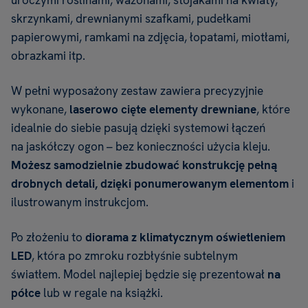
uroczymi roślinami, wazonami, stojakami na kwiaty,
skrzynkami, drewnianymi szafkami, pudełkami
papierowymi, ramkami na zdjęcia, łopatami, miotłami,
obrazkami itp.
W pełni wyposażony zestaw zawiera precyzyjnie
wykonane,
laserowo cięte elementy drewniane
, które
idealnie do siebie pasują dzięki systemowi łączeń
na jaskółczy ogon – bez konieczności użycia kleju.
M
ożesz samodzielnie zbudować konstrukcję pełną
drobnych detali, dzięki
ponumerowanym elementom
i
ilustrowanym instrukcjom.
Po złożeniu to
diorama z klimatycznym oświetleniem
LED
, która po zmroku rozbłyśnie subtelnym
światłem. Model najlepiej będzie się prezentował
na
półce
lub w regale na książki.