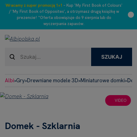
Wracamy z super promocją 1+1
– Kup 'My First Book of Colours'
/ 'My First Book of Opposites', a otrzymasz drugą książkę w
prezencie! *Oferta obowiązuje do 9 sierpnia lub do
wyczerpania zapasów.
SZUKAJ
Albi
Gry
Drewniane modele 3D
Miniaturowe domki
Dome
>
>
>
>
VIDEO
Domek - Szklarnia