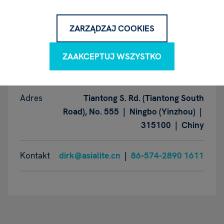
ZARZĄDZAJ COOKIES
Producent - w rozumieniu
GPSR
ZAAKCEPTUJ WSZYSTKO
Adres
Tiantong S. Rd. (Tiantong South
Road), No. 555 | Ningbo (Yinzhou) |
315100 | Chiny
Kontakt
dirk@asialite.cn
|
86-574-2890 1611