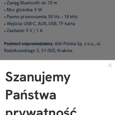
• Zasięg Bluetooth: do 10 m
• Moc głośnika: 5 W
• Pasmo przenoszenia: 50 Hz – 18 kHz
• Wejścia: USB-C, AUX, USB, TF karta
• Zasilanie: 5 V / 1 A
Podmiot odpowiedzialny
: Albi Polska Sp. z o.o., ul.
Radzikowskiego 3, 31-305, Kraków.
ELEKTRONICZNE GADŻETY
ASIALITE
Szanujemy
Właściwości
Państwa
Kod produktu
12096
prywatność