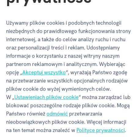
EAN
8590228113931
Używamy plików cookies i podobnych technologii
Numer katalogowy
CJ1
niezbędnych do prawidłowego funkcjonowania strony
internetowej, a także do celów analizy ruchu i ruchu
oraz personalizacji treści i reklam. Udostępniamy
Wymiary produktu
informacje o korzystaniu z naszej witryny naszym
partnerom reklamowym i analitycznym. Wybierając
opcję „
Akceptuj wszystko
“, wyrażają Państwo zgodę
Szerokość
165 mm
na przetwarzanie wszystkich opcjonalnych rodzajów
plików cookie do wyżej wymienionych celów.
Głębokość
110 mm
W „
Ustawieniach plików cookie
“ można zarządzać lub
blokować poszczególne rodzaje plików cookie. Mogą
Państwo również
odmówić
przetwarzania
Wysokość
145 mm
nieobowiązkowych plików cookie. Więcej informacji
na ten temat można znaleźć w
Polityce prywatności
.
Waga
603 g