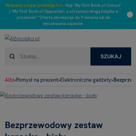
Wracamy z super promocją 1+1
– Kup 'My First Book of Colours'
/ 'My First Book of Opposites', a otrzymasz drugą książkę w
prezencie! *Oferta obowiązuje do 9 sierpnia lub do
wyczerpania zapasów.
SZUKAJ
Albi
Pomysł na prezent
Elektroniczne gadżety
Bezprzew
>
>
>
Bezprzewodowy zestaw