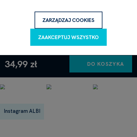
Napisz do nas, chętnie Ci odpowiemy.
ZARZĄDZAJ COOKIES
NAPISZ PYTANIE
ZAAKCEPTUJ WSZYSTKO
34,99 zł
DO KOSZYKA
Instagram ALBI