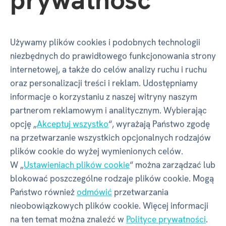
Opinie
Używamy plików cookies i podobnych technologii
Czy masz doświadczenie z tym towarem?
niezbędnych do prawidłowego funkcjonowania strony
Napisz recenzję, aby pomóc innym wybrać.
internetowej, a także do celów analizy ruchu i ruchu
Przejrzyj zasady
oraz personalizacji treści i reklam. Udostępniamy
informacje o korzystaniu z naszej witryny naszym
NAPISZ RECENZJĘ
partnerom reklamowym i analitycznym. Wybierając
opcję „
Akceptuj wszystko
“, wyrażają Państwo zgodę
na przetwarzanie wszystkich opcjonalnych rodzajów
plików cookie do wyżej wymienionych celów.
W „
Ustawieniach plików cookie
“ można zarządzać lub
Pytania
blokować poszczególne rodzaje plików cookie. Mogą
Państwo również
odmówić
przetwarzania
nieobowiązkowych plików cookie. Więcej informacji
Czy masz pytanie dotyczące produktu „Wire
na ten temat można znaleźć w
Polityce prywatności
.
puzzle - Star“?