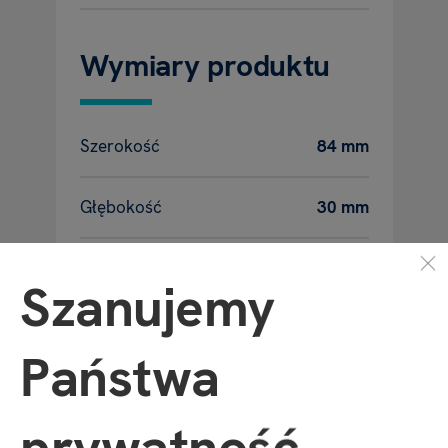
Wymiary produktu
Szerokość
84 mm
Głębokość
30 mm
Wysokość
90 mm
Szanujemy
Waga
40 g
Państwa
prywatność