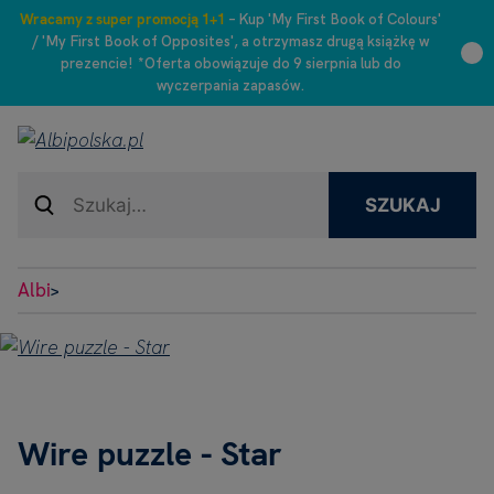
Wracamy z super promocją 1+1
– Kup 'My First Book of Colours'
/ 'My First Book of Opposites', a otrzymasz drugą książkę w
prezencie! *Oferta obowiązuje do 9 sierpnia lub do
wyczerpania zapasów.
SZUKAJ
Albi
>
Wire puzzle - Star