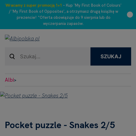
Wracamy z super promocją 1+1
– Kup 'My First Book of Colours'
/ 'My First Book of Opposites', a otrzymasz drugą książkę w
prezencie! *Oferta obowiązuje do 9 sierpnia lub do
wyczerpania zapasów.
SZUKAJ
Albi
>
Pocket puzzle - Snakes 2/5