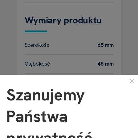
Wymiary produktu
Szerokość
65 mm
Głębokość
45 mm
Wysokość
20 mm
Szanujemy
Waga
11 g
Państwa
prywatność