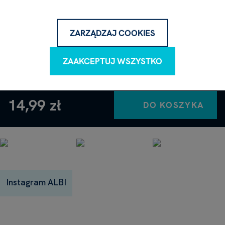
Napisz do nas, chętnie Ci odpowiemy.
ZARZĄDZAJ COOKIES
NAPISZ PYTANIE
ZAAKCEPTUJ WSZYSTKO
14,99 zł
DO KOSZYKA
Instagram ALBI