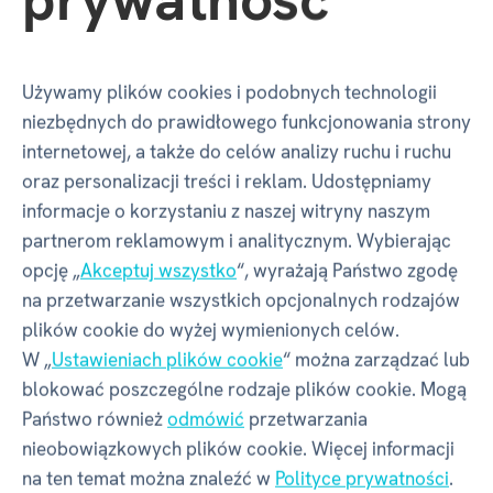
Opinie
Używamy plików cookies i podobnych technologii
Czy masz doświadczenie z tym towarem?
niezbędnych do prawidłowego funkcjonowania strony
Napisz recenzję, aby pomóc innym wybrać.
internetowej, a także do celów analizy ruchu i ruchu
Przejrzyj zasady
oraz personalizacji treści i reklam. Udostępniamy
informacje o korzystaniu z naszej witryny naszym
NAPISZ RECENZJĘ
partnerom reklamowym i analitycznym. Wybierając
opcję „
Akceptuj wszystko
“, wyrażają Państwo zgodę
na przetwarzanie wszystkich opcjonalnych rodzajów
plików cookie do wyżej wymienionych celów.
W „
Ustawieniach plików cookie
“ można zarządzać lub
Pytania
blokować poszczególne rodzaje plików cookie. Mogą
Państwo również
odmówić
przetwarzania
nieobowiązkowych plików cookie. Więcej informacji
Czy masz pytanie dotyczące produktu
na ten temat można znaleźć w
Polityce prywatności
.
„Pocket puzzle - Snakes 2/5“?