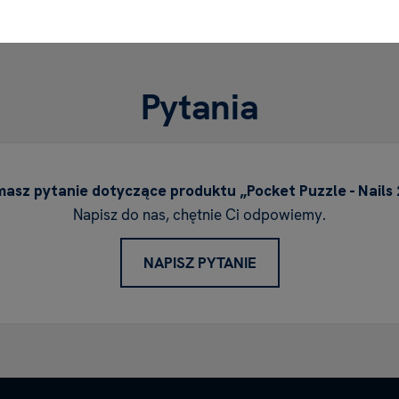
Pytania
asz pytanie dotyczące produktu „Pocket Puzzle - Nails
Napisz do nas, chętnie Ci odpowiemy.
NAPISZ PYTANIE