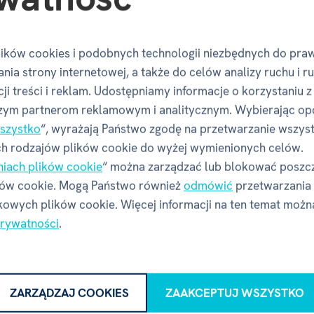
ików cookies i podobnych technologii niezbędnych do pra
nia strony internetowej, a także do celów analizy ruchu i r
ji treści i reklam. Udostępniamy informacje o korzystaniu z
Opinie
zym partnerom reklamowym i analitycznym. Wybierając op
szystko
“, wyrażają Państwo zgodę na przetwarzanie wszys
h rodzajów plików cookie do wyżej wymienionych celów.
niach plików cookie
“ można zarządzać lub blokować poszc
Czy masz doświadczenie z tym towarem?
ków cookie. Mogą Państwo również
odmówić
przetwarzania
Napisz recenzję, aby pomóc innym wybrać.
owych plików cookie. Więcej informacji na ten temat możn
Przejrzyj zasady
prywatności
.
NAPISZ RECENZJĘ
ZARZĄDZAJ COOKIES
ZAAKCEPTUJ WSZYSTKO