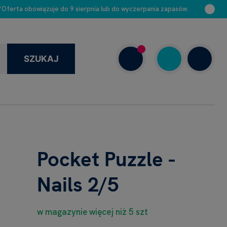
 *Oferta obowiązuje do 9 sierpnia lub do wyczerpania zapasów.
SZUKAJ
+48 663 888 313
Dziś: 8.00–16.00
Pocket Puzzle -
Nails 2/5
w magazynie więcej niż 5 szt