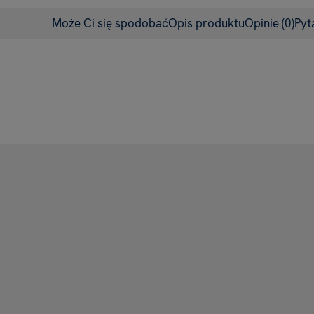
Może Ci się spodobać
Opis produktu
Opinie
(0)
Pyt