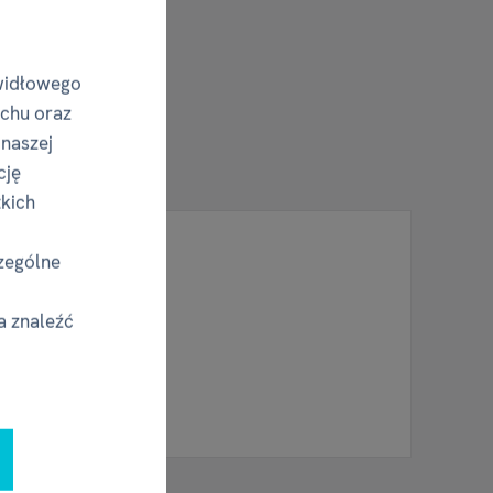
widłowego
uchu oraz
 naszej
cję
tkich
zególne
a znaleźć