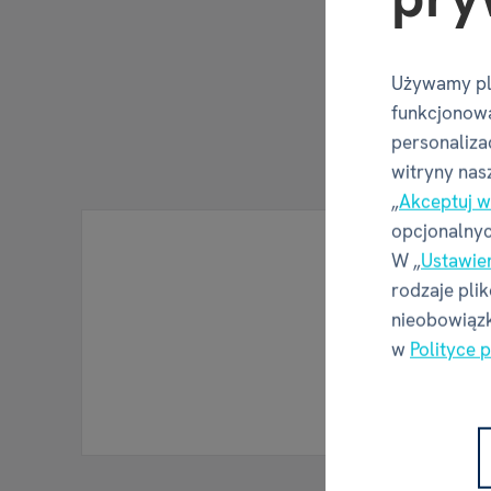
Używamy pl
funkcjonowa
personalizac
witryny nas
„
Akceptuj w
opcjonalnyc
W „
Ustawie
rodzaje pli
nieobowiązk
w
Polityce 