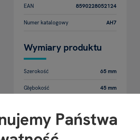
EAN
8590228052124
Numer katalogowy
AH7
Wymiary produktu
Szerokość
65 mm
Głębokość
45 mm
Wysokość
20 mm
nujemy Państwa
Waga
11 g
watność