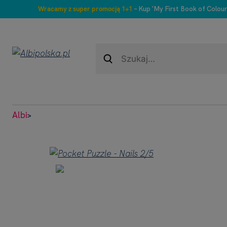
Wracamy z super promocją 1+1
– Kup 'My First Book of Colour
Albi
>