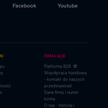
Facebook
Youtube
KI
FIRMA ALBI
epu
Platforma B2B
ny
Współpraca handlowa
- kontakt do naszych
tności
przedstawicieli
s
Dane firmy i numer
konta
O nas - historia i