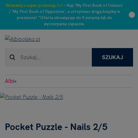
Wracamy z super promocją 1+1
– Kup 'My First Book of Colours'
/ 'My First Book of Opposites', a otrzymasz drugą książkę w
prezencie! *Oferta obowiązuje do 9 sierpnia lub do
wyczerpania zapasów.
SZUKAJ
Albi
>
Pocket Puzzle - Nails 2/5