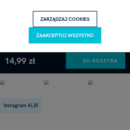
Napisz do nas, chętnie Ci odpowiemy.
ZARZĄDZAJ COOKIES
NAPISZ PYTANIE
ZAAKCEPTUJ WSZYSTKO
14,99 zł
DO KOSZYKA
Instagram ALBI