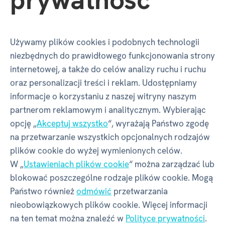
Opinie
Używamy plików cookies i podobnych technologii
Czy masz doświadczenie z tym towarem?
niezbędnych do prawidłowego funkcjonowania strony
Napisz recenzję, aby pomóc innym wybrać.
internetowej, a także do celów analizy ruchu i ruchu
Przejrzyj zasady
oraz personalizacji treści i reklam. Udostępniamy
informacje o korzystaniu z naszej witryny naszym
NAPISZ RECENZJĘ
partnerom reklamowym i analitycznym. Wybierając
opcję „
Akceptuj wszystko
“, wyrażają Państwo zgodę
na przetwarzanie wszystkich opcjonalnych rodzajów
plików cookie do wyżej wymienionych celów.
W „
Ustawieniach plików cookie
“ można zarządzać lub
Pytania
blokować poszczególne rodzaje plików cookie. Mogą
Państwo również
odmówić
przetwarzania
nieobowiązkowych plików cookie. Więcej informacji
Czy masz pytanie dotyczące produktu
na ten temat można znaleźć w
Polityce prywatności
.
„Pocket Puzzle - Nails 2/5“?