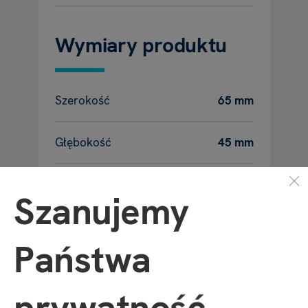
Wymiary produktu
Szerokość
65 mm
Głębokość
45 mm
Wysokość
20 mm
Szanujemy
Waga
11 g
Państwa
prywatność