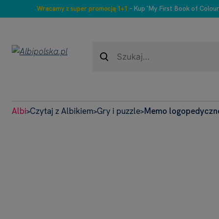
Wracamy z super promocją 1+1
– Kup 'My First Book of Colour
Albi
Czytaj z Albikiem
Gry i puzzle
Memo logopedyczne 
>
>
>