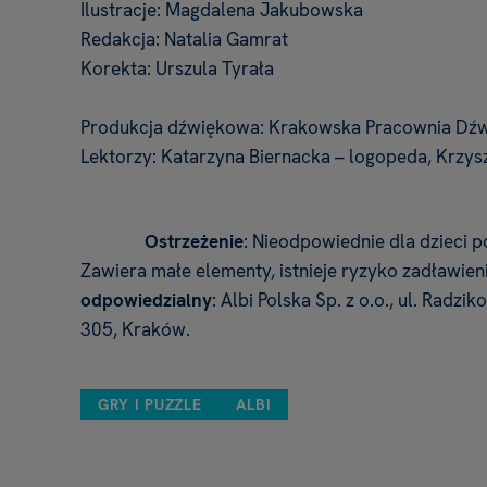
Ilustracje: Magdalena Jakubowska
Redakcja: Natalia Gamrat
Korekta: Urszula Tyrała
Produkcja dźwiękowa: Krakowska Pracownia Dź
Lektorzy: Katarzyna Biernacka – logopeda, Krzy
Ostrzeżenie
: Nieodpowiednie dla dzieci po
Zawiera małe elementy, istnieje ryzyko zadławien
odpowiedzialny
: Albi Polska Sp. z o.o., ul. Radzi
305, Kraków.
GRY I PUZZLE
ALBI