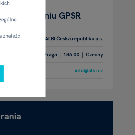
tkich
- w rozumieniu GPSR
zególne
a znaleźć
ALBI Česká republika a.s.
 289/13, Karlín | Praga | 186 00 | Czechy
info@albi.cz
brania