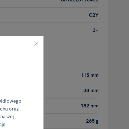
C2Y
3+
roduktu
115 mm
38 mm
widłowego
182 mm
uchu oraz
 naszej
265 g
cję