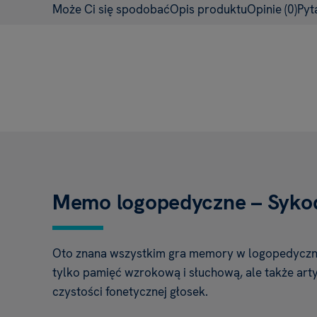
Może Ci się spodobać
Opis produktu
Opinie
(0)
Pyt
Memo logopedyczne – Sykod
Oto znana wszystkim gra memory w logopedyczne
tylko pamięć wzrokową i słuchową, ale także art
czystości fonetycznej głosek.