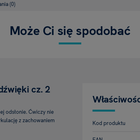
ania
(0)
Może Ci się spodobać
źwięki cz. 2
Właściwośc
j odsłonie. Ćwiczy nie
ykulację z zachowaniem
Kod produktu
EAN