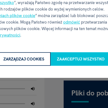
szystko
“, wyrażają Państwo zgodę na przetwarzanie wszys
h rodzajów plików cookie do wyżej wymienionych celów.
Producent 
te w grze. Sprzedawane
niach plików cookie
“ można zarządzać lub blokować poszc
ków cookie. Mogą Państwo również
odmówić
przetwarzania
owych plików cookie. Więcej informacji na ten temat możn
Nazwa
prywatności
.
RANIA
Adres
Thámova
Kontakt
 Sykodźwięki cz. 2
ZARZĄDZAJ COOKIES
ZAAKCEPTUJ WSZYSTKO
Pliki do po