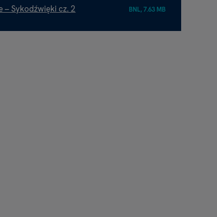
– Sykodźwięki cz. 2
BNL, 7.63 MB