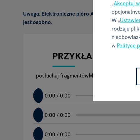
„
Akceptuj w
opcjonalnyc
Uwaga: Elektroniczne pióro Albik nie jest zawar
W „
Ustawie
jest osobno.
rodzaje pli
nieobowiązk
w
Polityce 
PRZYKŁADOWE NAG
posłuchaj fragmentówMemo logopedyczne –