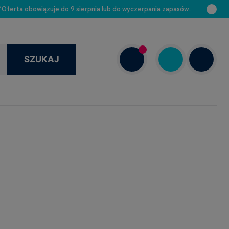
 *Oferta obowiązuje do 9 sierpnia lub do wyczerpania zapasów.
SZUKAJ
+48 663 888 313
Dziś: 8.00–16.00