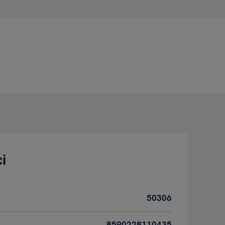
i
50306
8590228110435