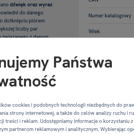
owano
dźwięk oraz wyraz
dpowiedni do danego
Numer katalogowy
o dotknięciu piórem
ększej liczby par
Wiek
u związanego z danym
ariancie, albo
Wymiary p
łatwiejszym.
nujemy Państwa
ści
, na których znajduje
watność
ia głosek
„C” i „DZ”.
Szerokość
ą lektorki gracz może
wę.
Głębokość
ików cookies i podobnych technologii niezbędnych do pra
tonów i kart aktywności
Wysokość
nia strony internetowej, a także do celów analizy ruchu i r
racje stworzyła
ji treści i reklam. Udostępniamy informacje o korzystaniu z
Waga
zym partnerom reklamowym i analitycznym. Wybierając op
koło
260 nagrań
.