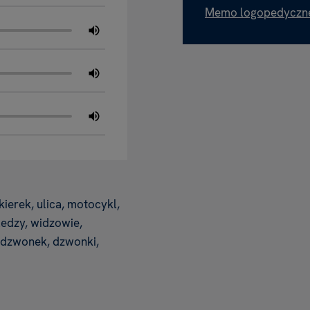
Memo logopedyczne 
kierek, ulica, motocykl,
ledzy, widzowie,
 dzwonek, dzwonki,