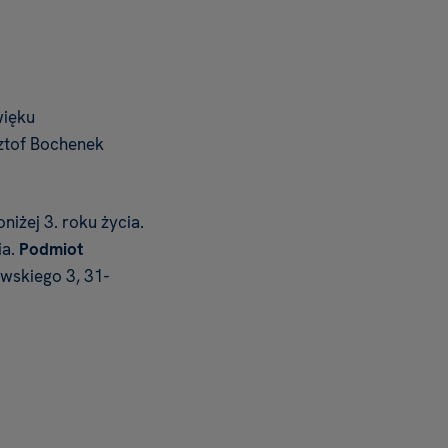
więku
sztof Bochenek
niżej 3. roku życia.
ia.
Podmiot
kowskiego 3, 31-