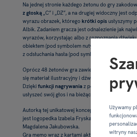
Na jednej stronie każdego żetonu do gry zakod
z głoską
„C” i „DZ”, a na drugiej widoczny jest o
wyrazu obrazek, którego
krótki opis
usłyszymy p
Albik. Zadaniem gracza jest odnalezienie jak najwi
wyrazów, korzystając albo z rozpoznania dźwięk
obiektem (pod symbolem nuty) – w trudniejszym w
z odsłuchania hasła (pod symbolem żarówki) – w 
Sza
Oprócz 48 żetonów gra zawiera
2 karty aktywno
pry
się materiał ilustracyjny i dźwiękowy do
utrwalan
Dzięki
funkcji nagrywania
z porównaniem z wymow
usłyszeć swój głos i na bieżąco korygować wymo
Używamy pl
Autorką tej unikatowej koncepcji i tekstów do że
funkcjonowa
jest logopedka Izabela Fryska, a wyjątkowe ilust
personalizac
Magdalena Jakubowska.
witryny nas
Gra memo wraz z kartami aktywności zawiera o