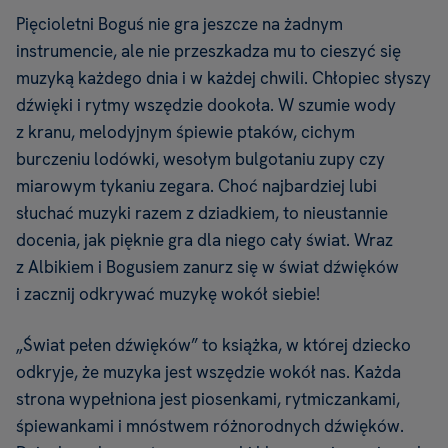
Pięcioletni Boguś nie gra jeszcze na żadnym
instrumencie, ale nie przeszkadza mu to cieszyć się
muzyką każdego dnia i w każdej chwili. Chłopiec słyszy
dźwięki i rytmy wszędzie dookoła. W szumie wody
z kranu, melodyjnym śpiewie ptaków, cichym
burczeniu lodówki, wesołym bulgotaniu zupy czy
miarowym tykaniu zegara. Choć najbardziej lubi
słuchać muzyki razem z dziadkiem, to nieustannie
docenia, jak pięknie gra dla niego cały świat. Wraz
z Albikiem i Bogusiem zanurz się w świat dźwięków
i zacznij odkrywać muzykę wokół siebie!
„Świat pełen dźwięków” to książka, w której dziecko
odkryje, że muzyka jest wszędzie wokół nas. Każda
strona wypełniona jest piosenkami, rytmiczankami,
śpiewankami i mnóstwem różnorodnych dźwięków.