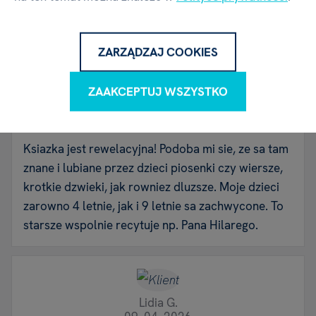
ZARZĄDZAJ COOKIES
Sabina
10. 04. 2026
ZAAKCEPTUJ WSZYSTKO
Niepotwierdzony zakup w naszym sklepie
Ksiazka jest rewelacyjna! Podoba mi sie, ze sa tam
znane i lubiane przez dzieci piosenki czy wiersze,
krotkie dzwieki, jak rowniez dluzsze. Moje dzieci
zarowno 4 letnie, jak i 9 letnie sa zachwycone. To
starsze wspolnie recytuje np. Pana Hilarego.
Lidia G.