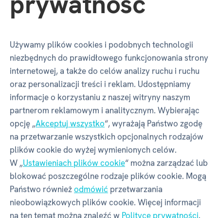
prywatność
Opinie
3 ×
Używamy plików cookies i podobnych technologii
niezbędnych do prawidłowego funkcjonowania strony
internetowej, a także do celów analizy ruchu i ruchu
Opinie
5
oraz personalizacji treści i reklam. Udostępniamy
3 x
informacje o korzystaniu z naszej witryny naszym
partnerom reklamowym i analitycznym. Wybierając
100 %
klienci polecają
opcję „
Akceptuj wszystko
“, wyrażają Państwo zgodę
3
oceny użytkowników
na przetwarzanie wszystkich opcjonalnych rodzajów
plików cookie do wyżej wymienionych celów.
Czy masz doświadczenie z tym towarem?
W „
Ustawieniach plików cookie
“ można zarządzać lub
Napisz recenzję, aby pomóc innym wybrać.
blokować poszczególne rodzaje plików cookie. Mogą
Przejrzyj zasady
Państwo również
odmówić
przetwarzania
NAPISZ RECENZJĘ
nieobowiązkowych plików cookie. Więcej informacji
na ten temat można znaleźć w
Polityce prywatności
.