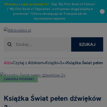
Wracamy z super promocją 1+1
– Kup 'My First Book of Colours'
/ 'My First Book of Opposites', a otrzymasz drugą książkę w
prezencie! *Oferta obowiązuje do 9 sierpnia lub do
wyczerpania zapasów.
SZUKAJ
Albi
Czytaj z Albikiem
Książki
3+
Książka Świat pełen 
>
>
>
>
ZAWIERA PIOSENKI
Książka Świat pełen dźwięków