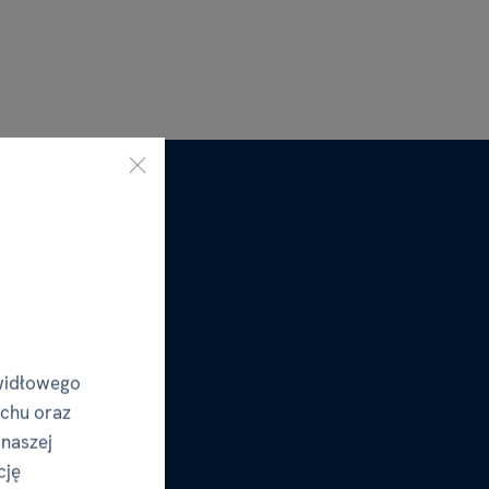
widłowego
uchu oraz
 naszej
cję