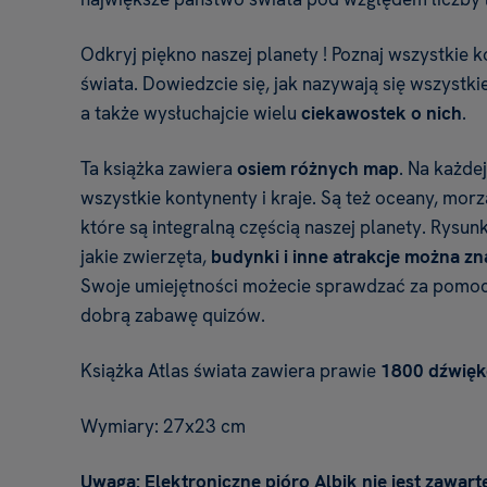
Odkryj piękno naszej planety ! Poznaj wszystkie 
świata. Dowiedzcie się, jak nazywają się wszystki
a także wysłuchajcie wielu
ciekawostek o nich
.
Ta książka zawiera
osiem różnych map
. Na każde
wszystkie kontynenty i kraje. Są też oceany, morza
które są integralną częścią naszej planety. Rysu
jakie zwierzęta,
budynki i inne atrakcje można z
Swoje umiejętności możecie sprawdzać za pomo
dobrą zabawę quizów.
Książka Atlas świata zawiera prawie
1800 dźwięk
Wymiary: 27x23 cm
Uwaga: Elektroniczne pióro Albik nie jest zawart