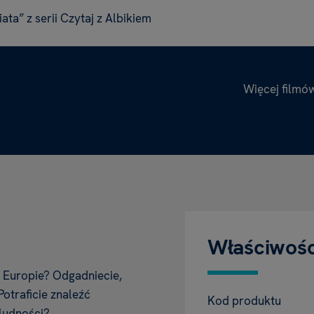
ata” z serii Czytaj z Albikiem
Więcej filmó
Właściwośc
w Europie? Odgadniecie,
Potraficie znaleźć
Kod produktu
ludności?