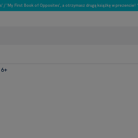
s' / 'My First Book of Opposites', a otrzymasz drugą książkę w prezencie!
 6+