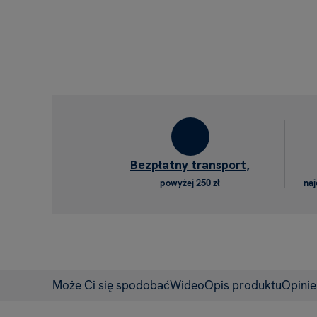
Bezpłatny transport,
powyżej 250 zł
naj
Może Ci się spodobać
Wideo
Opis produktu
Opini