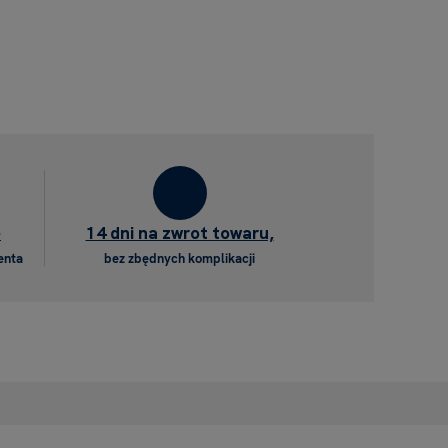
e
14 dni na zwrot towaru,
enta
bez zbędnych komplikacji