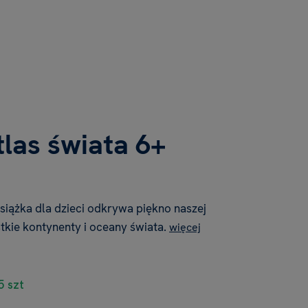
tlas świata 6+
iążka dla dzieci odkrywa piękno naszej
stkie kontynenty i oceany świata.
więcej
5 szt