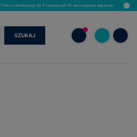
 *Oferta obowiązuje do 9 sierpnia lub do wyczerpania zapasów.
SZUKAJ
+48 663 888 313
Dziś: –