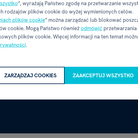
szystko
“, wyrażają Państwo zgodę na przetwarzanie wszys
h rodzajów plików cookie do wyżej wymienionych celów.
niach plików cookie
“ można zarządzać lub blokować poszc
ków cookie. Mogą Państwo również
odmówić
przetwarzania
owych plików cookie. Więcej informacji na ten temat możn
prywatności
.
ZARZĄDZAJ COOKIES
ZAAKCEPTUJ WSZYSTKO