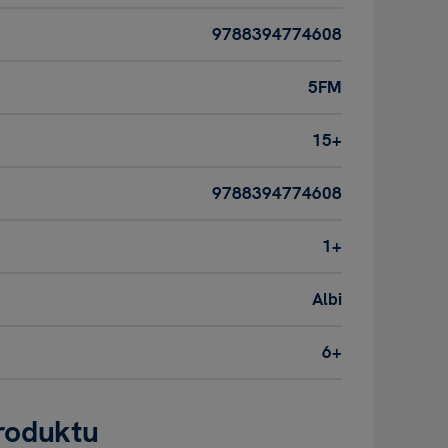
9788394774608
5FM
15+
9788394774608
1+
Albi
6+
roduktu