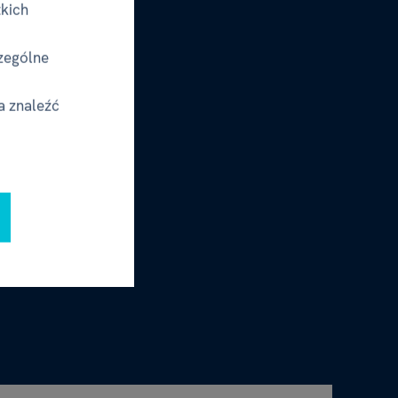
tkich
zególne
a znaleźć