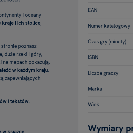
EAN
kontynenty i oceany
e
kraje i ich stolice
,
Numer katalogowy
Czas gry (minuty)
j stronie poznasz
, duże rzeki i góry,
ISBN
nki na mapach pokazują,
naleźć w każdym kraju
.
Liczba graczy
cą zapewniających
Marka
ów i tekstów.
Wiek
Wymiary p
e w książce.