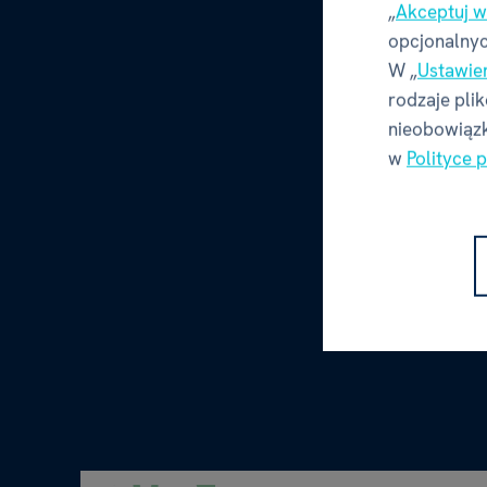
„
Akceptuj w
opcjonalnyc
W „
Ustawie
rodzaje pli
nieobowiązk
w
Polityce 