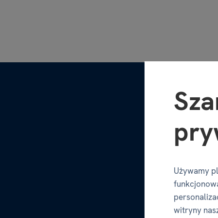
Sza
pry
Używamy pl
funkcjonowa
personalizac
witryny nas