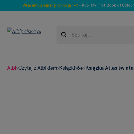
Wracamy z super promocją 1+1
– Kup 'My First Book of Colour
Albi
Czytaj z Albikiem
Książki
6+
Książka Atlas świata
>
>
>
>