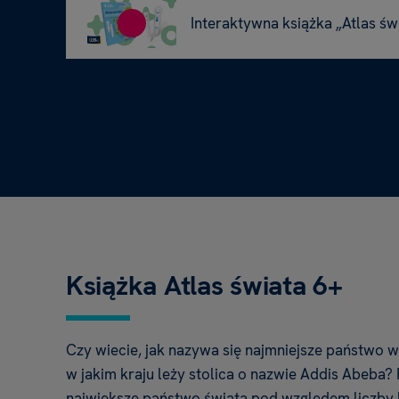
Interaktywna książka „Atlas świ
Książka Atlas świata 6+
Czy wiecie, jak nazywa się najmniejsze państwo 
w jakim kraju leży stolica o nazwie Addis Abeba? 
największe państwo świata pod względem liczby 