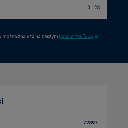
01:23
w można znaleźć na naszym
kanale YouTube
i
72397