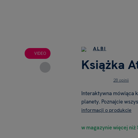
ALBI
VIDEO
Książka A
28 opinii
Interaktywna mówiąca ks
planety. Poznajcie wszy
informacji o produkcie
w magazynie więcej niż 